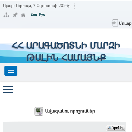
Այսօր:
Ուրբաթ, 7 Օգոստոսի 2026թ.
Մուտք
ՀՀ ԱՐԱԳԱԾՈՏՆԻ ՄԱՐԶԻ
ԹԱԼԻՆ ՀԱՄԱՅՆՔ
Ավագանու որոշումներ