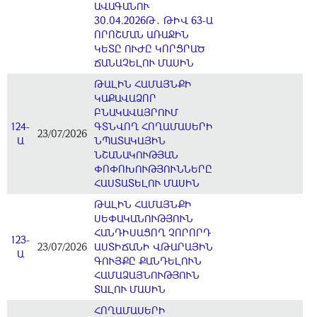
ԱՎԱԳԱՆՈՒ
30.04.2026Թ․ ԹԻՎ 63-Ա
ՈՐՈՇՄԱՆ ԱՌԱՋԻՆ
ԿԵՏԸ ՈՒԺԸ ԿՈՐՑՐԱԾ
ՃԱՆԱՉԵԼՈՒ ՄԱՍԻՆ
ԹԱԼԻՆ ՀԱՄԱՅՆՔԻ
ԿԱՔԱՎԱՁՈՐ
ԲՆԱԿԱՎԱՅՐՈՒՄ
124-
ԳՏՆՎՈՂ ՀՈՂԱՄԱՍԵՐԻ
23/07/2026
Ա
ՆՊԱՏԱԿԱՅԻՆ
ՆՇԱՆԱԿՈՒԹՅԱՆ
ՓՈՓՈԽՈՒԹՅՈՒՆՆԵՐԸ
ՀԱՍՏԱՏԵԼՈՒ ՄԱՍԻՆ
ԹԱԼԻՆ ՀԱՄԱՅՆՔԻ
ՍԵՓԱԿԱՆՈՒԹՅՈՒՆ
ՀԱՆԴԻՍԱՑՈՂ ՉՈՐՈՐԴ
123-
23/07/2026
ԱՍՏԻՃԱՆԻ ՎԹԱՐԱՅԻՆ
Ա
ԳՈՒՅՔԸ ՔԱՆԴԵԼՈՒՆ
ՀԱՄԱՁԱՅՆՈՒԹՅՈՒՆ
ՏԱԼՈՒ ՄԱՍԻՆ
ՀՈՂԱՄԱՍԵՐԻ