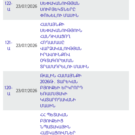
122-
ՍԵՓԱԿԱՆՈՒԹՅԱՆ
23/07/2026
Ա
ՍՈՒԲՅԵԿՏՆԵՐԸ
ՓՈԽԵԼՈՒ ՄԱՍԻՆ
ՀԱՄԱՅՆՔԻ
ՍԵՓԱԿԱՆՈՒԹՅՈՒՆ
ՀԱՆԴԻՍԱՑՈՂ
121-
ՀՈՂԱՄԱՍԸ
23/07/2026
Ա
ՎԱՐՁԱԿԱԼՈՒԹՅԱՆ
ԻՐԱՎՈՒՆՔՈՎ
ՕԳՏԱԳՈՐԾՄԱՆ
ՏՐԱՄԱԴՐԵԼՈՒ ՄԱՍԻՆ
ԹԱԼԻՆ ՀԱՄԱՅՆՔԻ
2026Թ․ ՏԱՐԵԿԱՆ
120-
ԲՅՈՒՋԵԻ ԵՐԿՐՈՐԴ
23/07/2026
Ա
ԵՌԱՄՍՅԱԿԻ
ԿԱՏԱՐՈՂԱԿԱՆԻ
ՄԱՍԻՆ
ՀՀ ՊԵՏԱԿԱՆ
ԲՅՈՒՋԵԻՑ
ՆՊԱՏԱԿԱՅԻՆ
ՀԱՏԿԱՑՈՒՄՆԵՐ