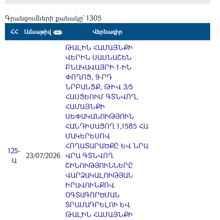
Գրանցումների քանակը` 1305
ՀՀ
Ամսաթիվ
Վերնագիր
ԹԱԼԻՆ ՀԱՄԱՅՆՔԻ
ՎԵՐԻՆ ՍԱՍՆԱՇԵՆ
ԲՆԱԿԱՎԱՅՐԻ 1-ԻՆ
ՓՈՂՈՑ, 9-ՐԴ
ՆՐԲԱՆՑՔ, ԹԻՎ 3/5
ՀԱՍՑԵՈՒՄ ԳՏՆՎՈՂ,
ՀԱՄԱՅՆՔԻ
ՍԵՓԱԿԱՆՈՒԹՅՈՒՆ
ՀԱՆԴԻՍԱՑՈՂ 1,1585 ՀԱ
ՄԱԿԵՐԵՍՈՎ
ՀՈՂԱՏԱՐԱԾՔԸ ԵՎ ՆՐԱ
125-
23/07/2026
ՎՐԱ ԳՏՆՎՈՂ
Ա
ՇԻՆՈՒԹՅՈՒՆՆԵՐԸ
ՎԱՐՁԱԿԱԼՈՒԹՅԱՆ
ԻՐԱՎՈՒՆՔՈՎ
ՕԳՏԱԳՈՐԾՄԱՆ
ՏՐԱՄԱԴՐԵԼՈՒ ԵՎ
ԹԱԼԻՆ ՀԱՄԱՅՆՔԻ