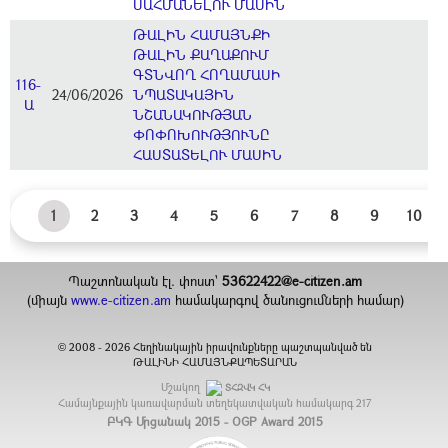
ՍԱՀՄԱՆԵԼՈՒ ՄԱՍԻՆ
ԹԱԼԻՆ ՀԱՄԱՅՆՔԻ
ԹԱԼԻՆ ՔԱՂԱՔՈՒՄ
ԳՏՆՎՈՂ ՀՈՂԱՄԱՍԻ
116-
24/06/2026
ՆՊԱՏԱԿԱՅԻՆ
Ա
ՆՇԱՆԱԿՈՒԹՅԱՆ
ՓՈՓՈԽՈՒԹՅՈՒՆԸ
ՀԱՍՏԱՏԵԼՈՒ ՄԱՍԻՆ
1
2
3
4
5
6
7
8
9
10
Պաշտոնական էլ. փոստ`
53622422@e-citizen.am
(միայն
www.e-citizen.am
համակարգով ծանուցումների համար)
2008 -
2026
Հեղինակային իրավունքները պաշտպանված են
©
ԹԱԼԻՆԻ ՀԱՄԱՅՆՔԱՊԵՏԱՐԱՆ
Մշակող
ՏՀԶՎԿ ՀԿ
Համայնքային կառավարման տեղեկատվական համակարգ
217
ԲԿԳ Մրցանակ 2015 - OGP Award 2015