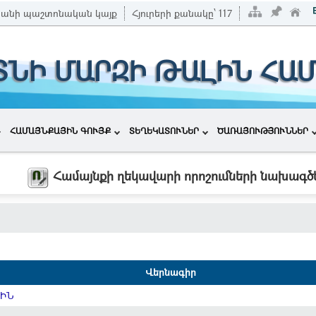
անի պաշտոնական կայք
Հյուրերի քանակը՝
117
ՏՆԻ ՄԱՐԶԻ ԹԱԼԻՆ ՀԱ
ՀԱՄԱՅՆՔԱՅԻՆ ԳՈՒՅՔ
ՏԵՂԵԿԱՏՈՒՆԵՐ
ԾԱՌԱՅՈՒԹՅՈՒՆՆԵՐ
Համայնքի ղեկավարի որոշումների նախագծ
Վերնագիր
ՍԻՆ