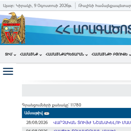
Այսօր:
Կիրակի, 9 Օգոստոսի 2026թ.
Թալինի համայնքապետար
ՀՀ ԱՐԱԳԱԾՈ
ՏԻՄ
ՀԱՄԱՅՆՔ
ՀԱՄԱՅՆՔԱՊԵՏԱՐԱՆ
ՀԱՄԱՅՆՔԻ ԲՅՈՒՋԵ
Գրանցումների քանակը` 11780
Ամսաթիվ
28/08/2026
ՎԱՐՉԱԿԱՆ ՏՈՒՅԺ ՆՇԱՆԱԿԵԼՈՒ ՄԱ