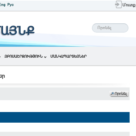
Մուտք
ՄԱՅՆՔ
ԶԲՈՍԱՇՐՋՈՒԹՅՈՒՆ
ՄԱՆԿԱՊԱՐՏԵԶՆԵՐ
եր