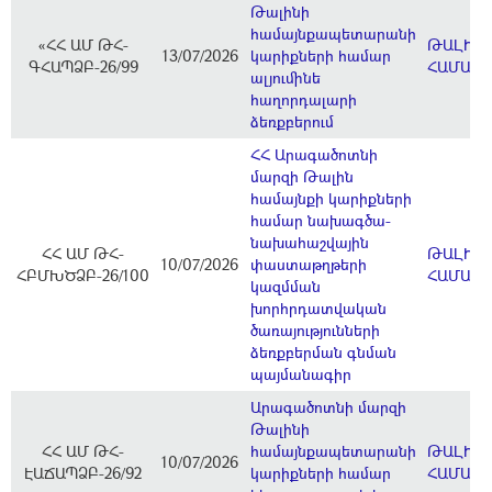
Թալինի
համայնքապետարանի
«ՀՀ ԱՄ ԹՀ-
ԹԱԼԻՆ
13/07/2026
կարիքների համար
ԳՀԱՊՁԲ-26/99
ՀԱՄԱՅ
ալյումինե
հաղորդալարի
ձեռքբերում
ՀՀ Արագածոտնի
մարզի Թալին
համայնքի կարիքների
համար նախագծա-
նախահաշվային
ՀՀ ԱՄ ԹՀ-
ԹԱԼԻՆ
10/07/2026
փաստաթղթերի
ՀԲՄԽԾՁԲ-26/100
ՀԱՄԱՅ
կազմման
խորհրդատվական
ծառայությունների
ձեռքբերման գնման
պայմանագիր
Արագածոտնի մարզի
Թալինի
ՀՀ ԱՄ ԹՀ-
համայնքապետարանի
ԹԱԼԻՆ
10/07/2026
ԷԱՃԱՊՁԲ-26/92
կարիքների համար
ՀԱՄԱՅ