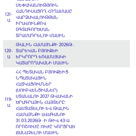
ՍԵՓԱԿԱՆՈՒԹՅՈՒՆ
ՀԱՆԴԻՍԱՑՈՂ ՀՈՂԱՄԱՍԸ
121-
ՎԱՐՁԱԿԱԼՈՒԹՅԱՆ
Ա
ԻՐԱՎՈՒՆՔՈՎ
ՕԳՏԱԳՈՐԾՄԱՆ
ՏՐԱՄԱԴՐԵԼՈՒ ՄԱՍԻՆ
ԹԱԼԻՆ ՀԱՄԱՅՆՔԻ 2026Թ․
120-
ՏԱՐԵԿԱՆ ԲՅՈՒՋԵԻ
Ա
ԵՐԿՐՈՐԴ ԵՌԱՄՍՅԱԿԻ
ԿԱՏԱՐՈՂԱԿԱՆԻ ՄԱՍԻՆ
ՀՀ ՊԵՏԱԿԱՆ ԲՅՈՒՋԵԻՑ
ՆՊԱՏԱԿԱՅԻՆ
ՀԱՏԿԱՑՈՒՄՆԵՐ
(ՍՈՒԲՎԵՆՑԻԱՆԵՐ)
ՍՏԱՆԱԼՈՒ 2027 ԹՎԱԿԱՆԻ
119-
ԾՐԱԳՐԱՅԻՆ ՀԱՅՏԵՐԸ
Ա
ՀԱՍՏԱՏԵԼՈՒ ԵՎ ԹԱԼԻՆ
ՀԱՄԱՅՆՔԻ ԱՎԱԳԱՆՈՒ
31.03.2026Թ -Ի ԹԻՎ 43-Ա
ՈՐՈՇՈՒՄԸ ՈՒԺԸ ԿՈՐՑՐԱԾ
ՃԱՆԱՉԵԼՈՒ ՄԱՍԻՆ