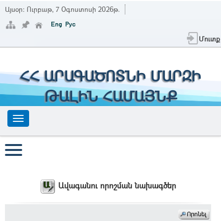
Այսօր:
Ուրբաթ, 7 Օգոստոսի 2026թ.
Մուտք
ՀՀ ԱՐԱԳԱԾՈՏՆԻ ՄԱՐԶԻ
ԹԱԼԻՆ ՀԱՄԱՅՆՔ
Ավագանու որոշման նախագծեր