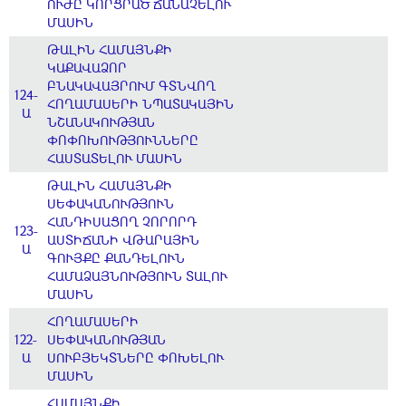
ՈՒԺԸ ԿՈՐՑՐԱԾ ՃԱՆԱՉԵԼՈՒ
ՄԱՍԻՆ
ԹԱԼԻՆ ՀԱՄԱՅՆՔԻ
ԿԱՔԱՎԱՁՈՐ
ԲՆԱԿԱՎԱՅՐՈՒՄ ԳՏՆՎՈՂ
124-
ՀՈՂԱՄԱՍԵՐԻ ՆՊԱՏԱԿԱՅԻՆ
Ա
ՆՇԱՆԱԿՈՒԹՅԱՆ
ՓՈՓՈԽՈՒԹՅՈՒՆՆԵՐԸ
ՀԱՍՏԱՏԵԼՈՒ ՄԱՍԻՆ
ԹԱԼԻՆ ՀԱՄԱՅՆՔԻ
ՍԵՓԱԿԱՆՈՒԹՅՈՒՆ
ՀԱՆԴԻՍԱՑՈՂ ՉՈՐՈՐԴ
123-
ԱՍՏԻՃԱՆԻ ՎԹԱՐԱՅԻՆ
Ա
ԳՈՒՅՔԸ ՔԱՆԴԵԼՈՒՆ
ՀԱՄԱՁԱՅՆՈՒԹՅՈՒՆ ՏԱԼՈՒ
ՄԱՍԻՆ
ՀՈՂԱՄԱՍԵՐԻ
122-
ՍԵՓԱԿԱՆՈՒԹՅԱՆ
Ա
ՍՈՒԲՅԵԿՏՆԵՐԸ ՓՈԽԵԼՈՒ
ՄԱՍԻՆ
ՀԱՄԱՅՆՔԻ