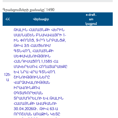
Գրանցումների քանակը` 1490
e-draft․
ՀՀ
Վերնագիր
am
կայքում
ԹԱԼԻՆ ՀԱՄԱՅՆՔԻ ՎԵՐԻՆ
ՍԱՍՆԱՇԵՆ ԲՆԱԿԱՎԱՅՐԻ 1-
ԻՆ ՓՈՂՈՑ, 9-ՐԴ ՆՐԲԱՆՑՔ,
ԹԻՎ 3/5 ՀԱՍՑԵՈՒՄ
ԳՏՆՎՈՂ, ՀԱՄԱՅՆՔԻ
ՍԵՓԱԿԱՆՈՒԹՅՈՒՆ
ՀԱՆԴԻՍԱՑՈՂ 1,1585 ՀԱ
ՄԱԿԵՐԵՍՈՎ ՀՈՂԱՏԱՐԱԾՔԸ
ԵՎ ՆՐԱ ՎՐԱ ԳՏՆՎՈՂ
125-
ՇԻՆՈՒԹՅՈՒՆՆԵՐԸ
Ա
ՎԱՐՁԱԿԱԼՈՒԹՅԱՆ
ԻՐԱՎՈՒՆՔՈՎ
ՕԳՏԱԳՈՐԾՄԱՆ
ՏՐԱՄԱԴՐԵԼՈՒ ԵՎ ԹԱԼԻՆ
ՀԱՄԱՅՆՔԻ ԱՎԱԳԱՆՈՒ
30.04.2026Թ․ ԹԻՎ 63-Ա
ՈՐՈՇՄԱՆ ԱՌԱՋԻՆ ԿԵՏԸ