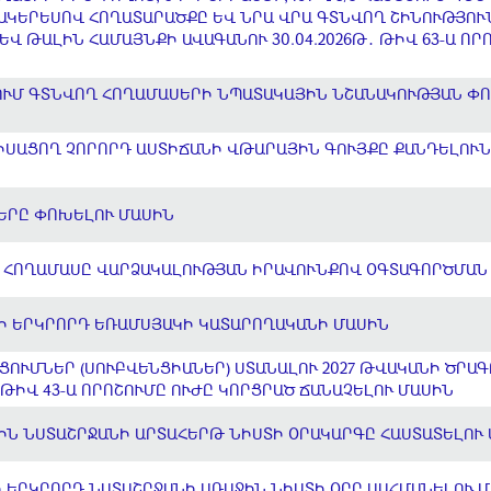
 ՄԱԿԵՐԵՍՈՎ ՀՈՂԱՏԱՐԱԾՔԸ ԵՎ ՆՐԱ ՎՐԱ ԳՏՆՎՈՂ ՇԻՆՈՒԹՅՈ
Վ ԹԱԼԻՆ ՀԱՄԱՅՆՔԻ ԱՎԱԳԱՆՈՒ 30.04.2026Թ․ ԹԻՎ 63-Ա ՈՐ
ՈՒՄ ԳՏՆՎՈՂ ՀՈՂԱՄԱՍԵՐԻ ՆՊԱՏԱԿԱՅԻՆ ՆՇԱՆԱԿՈՒԹՅԱՆ Փ
ՍԱՑՈՂ ՉՈՐՈՐԴ ԱՍՏԻՃԱՆԻ ՎԹԱՐԱՅԻՆ ԳՈՒՅՔԸ ՔԱՆԴԵԼՈՒՆ
ԵՐԸ ՓՈԽԵԼՈՒ ՄԱՍԻՆ
 ՀՈՂԱՄԱՍԸ ՎԱՐՁԱԿԱԼՈՒԹՅԱՆ ԻՐԱՎՈՒՆՔՈՎ ՕԳՏԱԳՈՐԾՄԱՆ
ԵԻ ԵՐԿՐՈՐԴ ԵՌԱՄՍՅԱԿԻ ԿԱՏԱՐՈՂԱԿԱՆԻ ՄԱՍԻՆ
ՑՈՒՄՆԵՐ (ՍՈՒԲՎԵՆՑԻԱՆԵՐ) ՍՏԱՆԱԼՈՒ 2027 ԹՎԱԿԱՆԻ ԾՐԱԳ
Ի ԹԻՎ 43-Ա ՈՐՈՇՈՒՄԸ ՈՒԺԸ ԿՈՐՑՐԱԾ ՃԱՆԱՉԵԼՈՒ ՄԱՍԻՆ
ԻՆ ՆՍՏԱՇՐՋԱՆԻ ԱՐՏԱՀԵՐԹ ՆԻՍՏԻ ՕՐԱԿԱՐԳԸ ՀԱՍՏԱՏԵԼՈՒ
 ԵՐԿՐՈՐԴ ՆՍՏԱՇՐՋԱՆԻ ԱՌԱՋԻՆ ՆԻՍՏԻ ՕՐԸ ՍԱՀՄԱՆԵԼՈՒ 