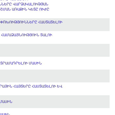
ՒՆՆԵՐԸ ՎԱՐՁԱԿԱԼՈՒԹՅԱՆ
ՈՇՄԱՆ ԱՌԱՋԻՆ ԿԵՏԸ ՈՒԺԸ
ՈՓՈԽՈՒԹՅՈՒՆՆԵՐԸ ՀԱՍՏԱՏԵԼՈՒ
 ՀԱՄԱՁԱՅՆՈՒԹՅՈՒՆ ՏԱԼՈՒ
 ՏՐԱՄԱԴՐԵԼՈՒ ՄԱՍԻՆ
ՐԱՅԻՆ ՀԱՅՏԵՐԸ ՀԱՍՏԱՏԵԼՈՒ ԵՎ
 ՄԱՍԻՆ
ՄԱՍԻՆ