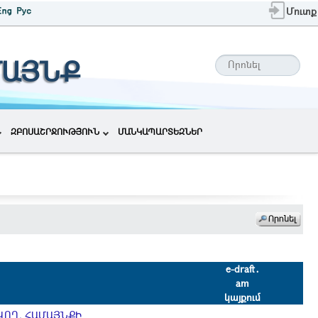
Մուտք
ՄԱՅՆՔ
ԶԲՈՍԱՇՐՋՈՒԹՅՈՒՆ
ՄԱՆԿԱՊԱՐՏԵԶՆԵՐ
e-draft․
am
կայքում
ՎՈՂ, ՀԱՄԱՅՆՔԻ