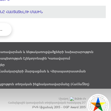
ՆԸ ՀԱՍՏԱՏԵԼՈՒ ՄԱՍԻՆ
...
կառավարման և ենթակառուցվածքների նախարարություն
ապետության Էլեկտրոնային Կառավարում
քեր
Համակարգերի Զարգացման և Վերապատրաստման
կցություն տեղական ինքնակառավարմանը (ՀաՄաՏեղ)
Մշակող
ՏՀԶՎԿ ՀԿ
Համայնքային կառավարման տեղեկատվական համակարգ
217
ԲԿԳ Մրցանակ 2015 - OGP Award 2015