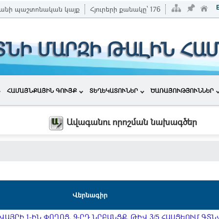
անի պաշտոնական կայք
Հյուրերի քանակը՝
176
ՏՆԻ ՄԱՐԶԻ ԹԱԼԻՆ ՀԱ
ՀԱՄԱՅՆՔԱՅԻՆ ԳՈՒՅՔ
ՏԵՂԵԿԱՏՈՒՆԵՐ
ԾԱՌԱՅՈՒԹՅՈՒՆՆԵՐ
Ավագանու որոշման նախագծեր
Վերնագիր
ԱՅՐԻ 1-ԻՆ ՓՈՂՈՑ, 9-ՐԴ ՆՐԲԱՆՑՔ, ԹԻՎ 3/5 ՀԱՍՑԵՈՒՄ ԳՏՆ