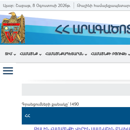
Այսօր:
Շաբաթ, 8 Օգոստոսի 2026թ.
Թալինի համայնքապետար
ՀՀ ԱՐԱԳԱԾՈ
ՏԻՄ
ՀԱՄԱՅՆՔ
ՀԱՄԱՅՆՔԱՊԵՏԱՐԱՆ
ՀԱՄԱՅՆՔԻ ԲՅՈՒՋԵ
Գրանցումների քանակը` 1490
ՀՀ
ԹԱԼԻՆ ՀԱՄԱՅՆՔԻ ՎԵՐԻՆ ՍԱՍՆԱՇԵՆ ԲՆԱԿԱՎ