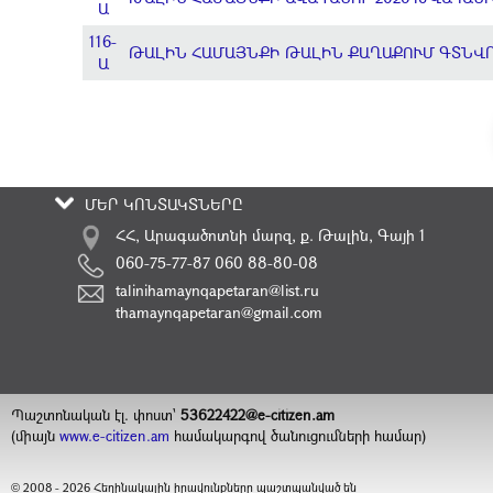
Ա
116-
ԹԱԼԻՆ ՀԱՄԱՅՆՔԻ ԹԱԼԻՆ ՔԱՂԱՔՈՒՄ ԳՏՆՎ
Ա
ՄԵՐ ԿՈՆՏԱԿՏՆԵՐԸ
ՀՀ, Արագածոտնի մարզ, ք. Թալին, Գայի 1
060-75-77-87 060 88-80-08
talinihamaynqapetaran@list.ru
thamaynqapetaran@gmail.com
Պաշտոնական էլ. փոստ`
53622422@e-citizen.am
(միայն
www.e-citizen.am
համակարգով ծանուցումների համար)
2008 -
2026
Հեղինակային իրավունքները պաշտպանված են
©