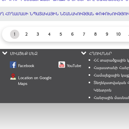
ՈՂ ՀՈՂԱՄԱՍԻ ՆՊԱՏԱԿԱՅԻՆ ՆՇԱՆԱԿՈՒԹՅԱՆ ՓՈՓՈԽՈՒԹՅՈՒ
1
2
3
4
5
6
7
8
9
10
ՄԻԱՑԵՔ ՄԵԶ
ՀՂՈՒՄՆԵՐ
ՀՀ տարածքային 
Facebook
YouTube
Հայաստանի Հանր
Համայնքային կայ
Location on Google
Տեղեկատվական 
Maps
Կենտրոն
Հանրային մասնա