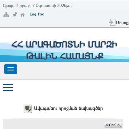
Այսօր:
Ուրբաթ, 7 Օգոստոսի 2026թ.
Մուտք
ՀՀ ԱՐԱԳԱԾՈՏՆԻ ՄԱՐԶԻ
ԹԱԼԻՆ ՀԱՄԱՅՆՔ
Ավագանու որոշման նախագծեր