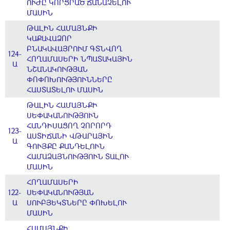
ՈՒԺԸ ԿՈՐՑՐԱԾ ՃԱՆԱՉԵԼՈՒ
ՄԱՍԻՆ
ԹԱԼԻՆ ՀԱՄԱՅՆՔԻ
ԿԱՔԱՎԱՁՈՐ
ԲՆԱԿԱՎԱՅՐՈՒՄ ԳՏՆՎՈՂ
124-
ՀՈՂԱՄԱՍԵՐԻ ՆՊԱՏԱԿԱՅԻՆ
Ա
ՆՇԱՆԱԿՈՒԹՅԱՆ
ՓՈՓՈԽՈՒԹՅՈՒՆՆԵՐԸ
ՀԱՍՏԱՏԵԼՈՒ ՄԱՍԻՆ
ԹԱԼԻՆ ՀԱՄԱՅՆՔԻ
ՍԵՓԱԿԱՆՈՒԹՅՈՒՆ
ՀԱՆԴԻՍԱՑՈՂ ՉՈՐՈՐԴ
123-
ԱՍՏԻՃԱՆԻ ՎԹԱՐԱՅԻՆ
Ա
ԳՈՒՅՔԸ ՔԱՆԴԵԼՈՒՆ
ՀԱՄԱՁԱՅՆՈՒԹՅՈՒՆ ՏԱԼՈՒ
ՄԱՍԻՆ
ՀՈՂԱՄԱՍԵՐԻ
122-
ՍԵՓԱԿԱՆՈՒԹՅԱՆ
Ա
ՍՈՒԲՅԵԿՏՆԵՐԸ ՓՈԽԵԼՈՒ
ՄԱՍԻՆ
ՀԱՄԱՅՆՔԻ