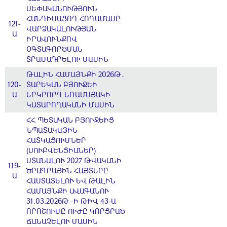
ՍԵՓԱԿԱՆՈՒԹՅՈՒՆ
ՀԱՆԴԻՍԱՑՈՂ ՀՈՂԱՄԱՍԸ
121-
ՎԱՐՁԱԿԱԼՈՒԹՅԱՆ
Ա
ԻՐԱՎՈՒՆՔՈՎ
ՕԳՏԱԳՈՐԾՄԱՆ
ՏՐԱՄԱԴՐԵԼՈՒ ՄԱՍԻՆ
ԹԱԼԻՆ ՀԱՄԱՅՆՔԻ 2026Թ․
120-
ՏԱՐԵԿԱՆ ԲՅՈՒՋԵԻ
Ա
ԵՐԿՐՈՐԴ ԵՌԱՄՍՅԱԿԻ
ԿԱՏԱՐՈՂԱԿԱՆԻ ՄԱՍԻՆ
ՀՀ ՊԵՏԱԿԱՆ ԲՅՈՒՋԵԻՑ
ՆՊԱՏԱԿԱՅԻՆ
ՀԱՏԿԱՑՈՒՄՆԵՐ
(ՍՈՒԲՎԵՆՑԻԱՆԵՐ)
ՍՏԱՆԱԼՈՒ 2027 ԹՎԱԿԱՆԻ
119-
ԾՐԱԳՐԱՅԻՆ ՀԱՅՏԵՐԸ
Ա
ՀԱՍՏԱՏԵԼՈՒ ԵՎ ԹԱԼԻՆ
ՀԱՄԱՅՆՔԻ ԱՎԱԳԱՆՈՒ
31.03.2026Թ -Ի ԹԻՎ 43-Ա
ՈՐՈՇՈՒՄԸ ՈՒԺԸ ԿՈՐՑՐԱԾ
ՃԱՆԱՉԵԼՈՒ ՄԱՍԻՆ