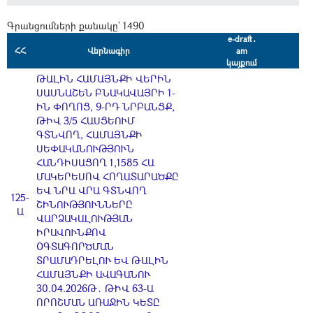
Գրանցումների քանակը` 1490
e-draft․
ՀՀ
Վերնագիր
am
կայքում
ԹԱԼԻՆ ՀԱՄԱՅՆՔԻ ՎԵՐԻՆ
ՍԱՍՆԱՇԵՆ ԲՆԱԿԱՎԱՅՐԻ 1-
ԻՆ ՓՈՂՈՑ, 9-ՐԴ ՆՐԲԱՆՑՔ,
ԹԻՎ 3/5 ՀԱՍՑԵՈՒՄ
ԳՏՆՎՈՂ, ՀԱՄԱՅՆՔԻ
ՍԵՓԱԿԱՆՈՒԹՅՈՒՆ
ՀԱՆԴԻՍԱՑՈՂ 1,1585 ՀԱ
ՄԱԿԵՐԵՍՈՎ ՀՈՂԱՏԱՐԱԾՔԸ
ԵՎ ՆՐԱ ՎՐԱ ԳՏՆՎՈՂ
125-
ՇԻՆՈՒԹՅՈՒՆՆԵՐԸ
Ա
ՎԱՐՁԱԿԱԼՈՒԹՅԱՆ
ԻՐԱՎՈՒՆՔՈՎ
ՕԳՏԱԳՈՐԾՄԱՆ
ՏՐԱՄԱԴՐԵԼՈՒ ԵՎ ԹԱԼԻՆ
ՀԱՄԱՅՆՔԻ ԱՎԱԳԱՆՈՒ
30.04.2026Թ․ ԹԻՎ 63-Ա
ՈՐՈՇՄԱՆ ԱՌԱՋԻՆ ԿԵՏԸ