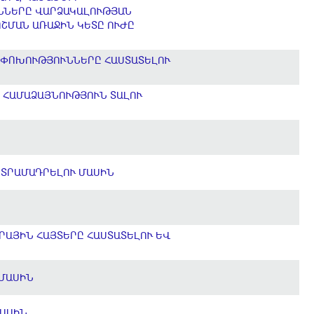
ՒՆՆԵՐԸ ՎԱՐՁԱԿԱԼՈՒԹՅԱՆ
ՈՇՄԱՆ ԱՌԱՋԻՆ ԿԵՏԸ ՈՒԺԸ
ՈՓՈԽՈՒԹՅՈՒՆՆԵՐԸ ՀԱՍՏԱՏԵԼՈՒ
 ՀԱՄԱՁԱՅՆՈՒԹՅՈՒՆ ՏԱԼՈՒ
 ՏՐԱՄԱԴՐԵԼՈՒ ՄԱՍԻՆ
ՐԱՅԻՆ ՀԱՅՏԵՐԸ ՀԱՍՏԱՏԵԼՈՒ ԵՎ
 ՄԱՍԻՆ
ՄԱՍԻՆ