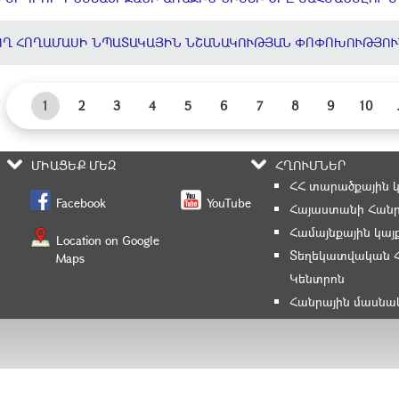
ՈՂ ՀՈՂԱՄԱՍԻ ՆՊԱՏԱԿԱՅԻՆ ՆՇԱՆԱԿՈՒԹՅԱՆ ՓՈՓՈԽՈՒԹՅՈՒ
1
2
3
4
5
6
7
8
9
10
ՄԻԱՑԵՔ ՄԵԶ
ՀՂՈՒՄՆԵՐ
ՀՀ տարածքային 
Facebook
YouTube
Հայաստանի Հանր
Համայնքային կայ
Location on Google
Տեղեկատվական 
Maps
Կենտրոն
Հանրային մասնա