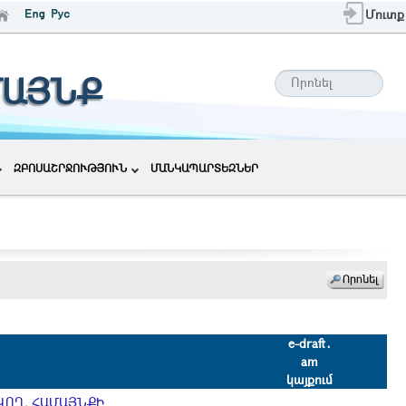
Մուտք
ՄԱՅՆՔ
ԶԲՈՍԱՇՐՋՈՒԹՅՈՒՆ
ՄԱՆԿԱՊԱՐՏԵԶՆԵՐ
e-draft․
am
կայքում
ՎՈՂ, ՀԱՄԱՅՆՔԻ