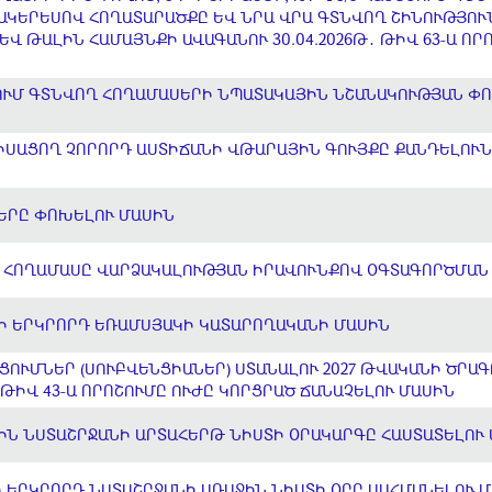
 ՄԱԿԵՐԵՍՈՎ ՀՈՂԱՏԱՐԱԾՔԸ ԵՎ ՆՐԱ ՎՐԱ ԳՏՆՎՈՂ ՇԻՆՈՒԹՅՈ
Վ ԹԱԼԻՆ ՀԱՄԱՅՆՔԻ ԱՎԱԳԱՆՈՒ 30.04.2026Թ․ ԹԻՎ 63-Ա ՈՐ
ՈՒՄ ԳՏՆՎՈՂ ՀՈՂԱՄԱՍԵՐԻ ՆՊԱՏԱԿԱՅԻՆ ՆՇԱՆԱԿՈՒԹՅԱՆ Փ
ՍԱՑՈՂ ՉՈՐՈՐԴ ԱՍՏԻՃԱՆԻ ՎԹԱՐԱՅԻՆ ԳՈՒՅՔԸ ՔԱՆԴԵԼՈՒՆ
ԵՐԸ ՓՈԽԵԼՈՒ ՄԱՍԻՆ
 ՀՈՂԱՄԱՍԸ ՎԱՐՁԱԿԱԼՈՒԹՅԱՆ ԻՐԱՎՈՒՆՔՈՎ ՕԳՏԱԳՈՐԾՄԱՆ
ԵԻ ԵՐԿՐՈՐԴ ԵՌԱՄՍՅԱԿԻ ԿԱՏԱՐՈՂԱԿԱՆԻ ՄԱՍԻՆ
ՑՈՒՄՆԵՐ (ՍՈՒԲՎԵՆՑԻԱՆԵՐ) ՍՏԱՆԱԼՈՒ 2027 ԹՎԱԿԱՆԻ ԾՐԱԳ
Ի ԹԻՎ 43-Ա ՈՐՈՇՈՒՄԸ ՈՒԺԸ ԿՈՐՑՐԱԾ ՃԱՆԱՉԵԼՈՒ ՄԱՍԻՆ
ԻՆ ՆՍՏԱՇՐՋԱՆԻ ԱՐՏԱՀԵՐԹ ՆԻՍՏԻ ՕՐԱԿԱՐԳԸ ՀԱՍՏԱՏԵԼՈՒ
 ԵՐԿՐՈՐԴ ՆՍՏԱՇՐՋԱՆԻ ԱՌԱՋԻՆ ՆԻՍՏԻ ՕՐԸ ՍԱՀՄԱՆԵԼՈՒ 