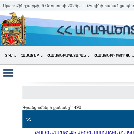
Այսօր:
Հինգշաբթի, 6 Օգոստոսի 2026թ.
Թալինի համայնքապե
ՀՀ ԱՐԱԳԱԾՈ
ՏԻՄ
ՀԱՄԱՅՆՔ
ՀԱՄԱՅՆՔԱՊԵՏԱՐԱՆ
ՀԱՄԱՅՆՔԻ ԲՅՈՒՋԵ
Գրանցումների քանակը` 1490
ՀՀ
ԹԱԼԻՆ ՀԱՄԱՅՆՔԻ ՎԵՐԻՆ ՍԱՍՆԱՇԵՆ ԲՆԱԿԱՎ