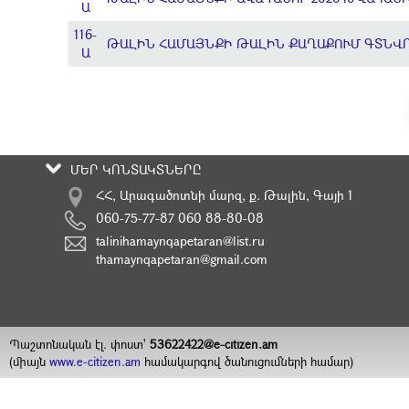
Ա
116-
ԹԱԼԻՆ ՀԱՄԱՅՆՔԻ ԹԱԼԻՆ ՔԱՂԱՔՈՒՄ ԳՏՆՎ
Ա
ՄԵՐ ԿՈՆՏԱԿՏՆԵՐԸ
ՀՀ, Արագածոտնի մարզ, ք. Թալին, Գայի 1
060-75-77-87 060 88-80-08
talinihamaynqapetaran@list.ru
thamaynqapetaran@gmail.com
Պաշտոնական էլ. փոստ`
53622422@e-citizen.am
(միայն
www.e-citizen.am
համակարգով ծանուցումների համար)
2008 -
2026
Հեղինակային իրավունքները պաշտպանված են
©