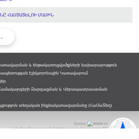
ՆԸ ՀԱՍՏԱՏԵԼՈՒ ՄԱՍԻՆ
...
կառավարման և ենթակառուցվածքների նախարարություն
ապետության Էլեկտրոնային Կառավարում
քեր
Համակարգերի Զարգացման և Վերապատրաստման
կցություն տեղական ինքնակառավարմանը (ՀաՄաՏեղ)
Մշակող
ՏՀԶՎԿ ՀԿ
Համայնքային կառավարման տեղեկատվական համակարգ
217
ԲԿԳ Մրցանակ 2015 - OGP Award 2015