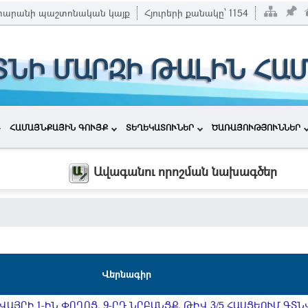
տարանի պաշտոնական կայք
Հյուրերի քանակը՝
1154
ՏՆԻ ՄԱՐԶԻ ԹԱԼԻՆ ՀԱ
ՀԱՄԱՅՆՔԱՅԻՆ ԳՈՒՅՔ
ՏԵՂԵԿԱՏՈՒՆԵՐ
ԾԱՌԱՅՈՒԹՅՈՒՆՆԵՐ
Ավագանու որոշման նախագծեր
Վերնագիր
ԱՅՐԻ 1-ԻՆ ՓՈՂՈՑ, 9-ՐԴ ՆՐԲԱՆՑՔ, ԹԻՎ 3/5 ՀԱՍՑԵՈՒՄ ԳՏՆ