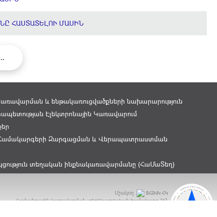
ՆԸ ՀԱՍՏԱՏԵԼՈՒ ՄԱՍԻՆ
...
կառավարման և ենթակառուցվածքների նախարարություն
ապետության Էլեկտրոնային Կառավարում
քեր
Համակարգերի Զարգացման և Վերապատրաստման
կցություն տեղական ինքնակառավարմանը (ՀաՄաՏեղ)
Մշակող
ՏՀԶՎԿ ՀԿ
Համայնքային կառավարման տեղեկատվական համակարգ
217
ԲԿԳ Մրցանակ 2015 - OGP Award 2015