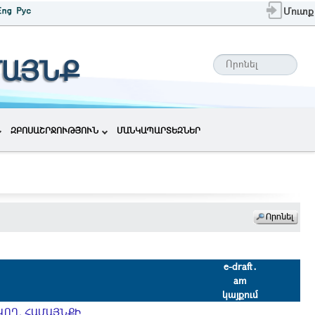
Մուտք
ՄԱՅՆՔ
ԶԲՈՍԱՇՐՋՈՒԹՅՈՒՆ
ՄԱՆԿԱՊԱՐՏԵԶՆԵՐ
e-draft․
am
կայքում
ՎՈՂ, ՀԱՄԱՅՆՔԻ