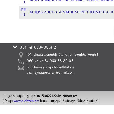
Ա
116-
ԹԱԼԻՆ ՀԱՄԱՅՆՔԻ ԹԱԼԻՆ ՔԱՂԱՔՈՒՄ ԳՏՆՎ
Ա
ՄԵՐ ԿՈՆՏԱԿՏՆԵՐԸ
ՀՀ, Արագածոտնի մարզ, ք. Թալին, Գայի 1
060-75-77-87 060 88-80-08
talinihamaynqapetaran@list.ru
thamaynqapetaran@gmail.com
Պաշտոնական էլ. փոստ`
53622422@e-citizen.am
(միայն
www.e-citizen.am
համակարգով ծանուցումների համար)
2008 -
2026
Հեղինակային իրավունքները պաշտպանված են
©