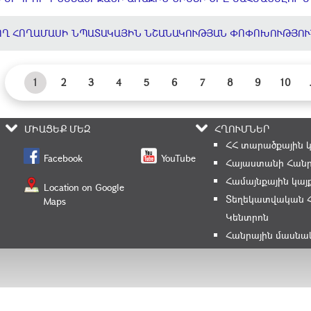
ՈՂ ՀՈՂԱՄԱՍԻ ՆՊԱՏԱԿԱՅԻՆ ՆՇԱՆԱԿՈՒԹՅԱՆ ՓՈՓՈԽՈՒԹՅՈՒ
1
2
3
4
5
6
7
8
9
10
ՄԻԱՑԵՔ ՄԵԶ
ՀՂՈՒՄՆԵՐ
ՀՀ տարածքային 
Facebook
YouTube
Հայաստանի Հանր
Համայնքային կայ
Location on Google
Տեղեկատվական 
Maps
Կենտրոն
Հանրային մասնա