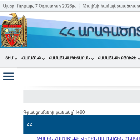
Այսօր:
Ուրբաթ, 7 Օգոստոսի 2026թ.
Թալինի համայնքապետար
ՀՀ ԱՐԱԳԱԾՈ
ՏԻՄ
ՀԱՄԱՅՆՔ
ՀԱՄԱՅՆՔԱՊԵՏԱՐԱՆ
ՀԱՄԱՅՆՔԻ ԲՅՈՒՋԵ
Գրանցումների քանակը` 1490
ՀՀ
ԹԱԼԻՆ ՀԱՄԱՅՆՔԻ ՎԵՐԻՆ ՍԱՍՆԱՇԵՆ ԲՆԱԿԱՎ