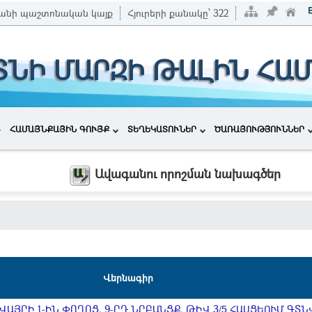
անի պաշտոնական կայք
Հյուրերի քանակը՝
322
ՏՆԻ ՄԱՐԶԻ ԹԱԼԻՆ ՀԱ
ՀԱՄԱՅՆՔԱՅԻՆ ԳՈՒՅՔ
ՏԵՂԵԿԱՏՈՒՆԵՐ
ԾԱՌԱՅՈՒԹՅՈՒՆՆԵՐ
Ավագանու որոշման նախագծեր
Վերնագիր
ԱՅՐԻ 1-ԻՆ ՓՈՂՈՑ, 9-ՐԴ ՆՐԲԱՆՑՔ, ԹԻՎ 3/5 ՀԱՍՑԵՈՒՄ ԳՏՆ