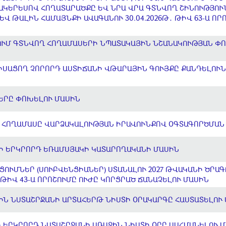
 ՄԱԿԵՐԵՍՈՎ ՀՈՂԱՏԱՐԱԾՔԸ ԵՎ ՆՐԱ ՎՐԱ ԳՏՆՎՈՂ ՇԻՆՈՒԹՅՈ
Վ ԹԱԼԻՆ ՀԱՄԱՅՆՔԻ ԱՎԱԳԱՆՈՒ 30.04.2026Թ․ ԹԻՎ 63-Ա ՈՐ
ՈՒՄ ԳՏՆՎՈՂ ՀՈՂԱՄԱՍԵՐԻ ՆՊԱՏԱԿԱՅԻՆ ՆՇԱՆԱԿՈՒԹՅԱՆ Փ
ՍԱՑՈՂ ՉՈՐՈՐԴ ԱՍՏԻՃԱՆԻ ՎԹԱՐԱՅԻՆ ԳՈՒՅՔԸ ՔԱՆԴԵԼՈՒՆ
ԵՐԸ ՓՈԽԵԼՈՒ ՄԱՍԻՆ
 ՀՈՂԱՄԱՍԸ ՎԱՐՁԱԿԱԼՈՒԹՅԱՆ ԻՐԱՎՈՒՆՔՈՎ ՕԳՏԱԳՈՐԾՄԱՆ
ԵԻ ԵՐԿՐՈՐԴ ԵՌԱՄՍՅԱԿԻ ԿԱՏԱՐՈՂԱԿԱՆԻ ՄԱՍԻՆ
ՑՈՒՄՆԵՐ (ՍՈՒԲՎԵՆՑԻԱՆԵՐ) ՍՏԱՆԱԼՈՒ 2027 ԹՎԱԿԱՆԻ ԾՐԱԳ
Ի ԹԻՎ 43-Ա ՈՐՈՇՈՒՄԸ ՈՒԺԸ ԿՈՐՑՐԱԾ ՃԱՆԱՉԵԼՈՒ ՄԱՍԻՆ
ԻՆ ՆՍՏԱՇՐՋԱՆԻ ԱՐՏԱՀԵՐԹ ՆԻՍՏԻ ՕՐԱԿԱՐԳԸ ՀԱՍՏԱՏԵԼՈՒ
 ԵՐԿՐՈՐԴ ՆՍՏԱՇՐՋԱՆԻ ԱՌԱՋԻՆ ՆԻՍՏԻ ՕՐԸ ՍԱՀՄԱՆԵԼՈՒ 