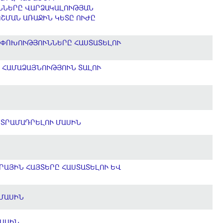
ՒՆՆԵՐԸ ՎԱՐՁԱԿԱԼՈՒԹՅԱՆ
ՈՇՄԱՆ ԱՌԱՋԻՆ ԿԵՏԸ ՈՒԺԸ
ՈՓՈԽՈՒԹՅՈՒՆՆԵՐԸ ՀԱՍՏԱՏԵԼՈՒ
 ՀԱՄԱՁԱՅՆՈՒԹՅՈՒՆ ՏԱԼՈՒ
 ՏՐԱՄԱԴՐԵԼՈՒ ՄԱՍԻՆ
ՐԱՅԻՆ ՀԱՅՏԵՐԸ ՀԱՍՏԱՏԵԼՈՒ ԵՎ
 ՄԱՍԻՆ
ՄԱՍԻՆ