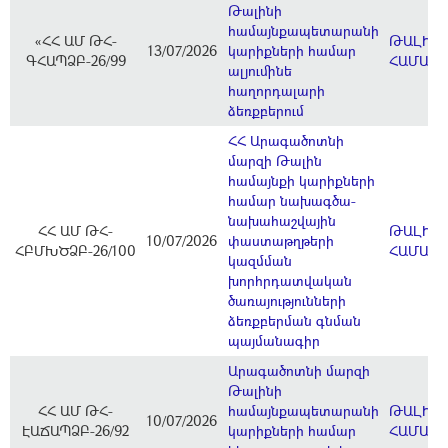
Թալինի
համայնքապետարանի
«ՀՀ ԱՄ ԹՀ-
ԹԱԼԻՆ
13/07/2026
կարիքների համար
ԳՀԱՊՁԲ-26/99
ՀԱՄԱՅ
ալյումինե
հաղորդալարի
ձեռքբերում
ՀՀ Արագածոտնի
մարզի Թալին
համայնքի կարիքների
համար նախագծա-
նախահաշվային
ՀՀ ԱՄ ԹՀ-
ԹԱԼԻՆ
10/07/2026
փաստաթղթերի
ՀԲՄԽԾՁԲ-26/100
ՀԱՄԱՅ
կազմման
խորհրդատվական
ծառայությունների
ձեռքբերման գնման
պայմանագիր
Արագածոտնի մարզի
Թալինի
ՀՀ ԱՄ ԹՀ-
համայնքապետարանի
ԹԱԼԻՆ
10/07/2026
ԷԱՃԱՊՁԲ-26/92
կարիքների համար
ՀԱՄԱՅ