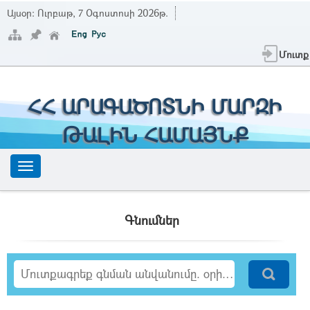
Այսօր:
Ուրբաթ, 7 Օգոստոսի 2026թ.
Մուտք
ՀՀ ԱՐԱԳԱԾՈՏՆԻ ՄԱՐԶԻ
ԹԱԼԻՆ ՀԱՄԱՅՆՔ
Գնումներ