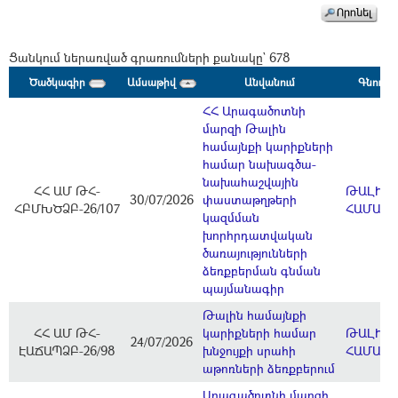
Ցանկում ներառված գրառումների քանակը` 678
Ծածկագիր
Ամսաթիվ
Անվանում
Գնում 
ՀՀ Արագածոտնի
մարզի Թալին
համայնքի կարիքների
համար նախագծա-
նախահաշվային
ՀՀ ԱՄ ԹՀ-
ԹԱԼԻՆ
30/07/2026
փաստաթղթերի
ՀԲՄԽԾՁԲ-26/107
ՀԱՄԱՅ
կազմման
խորհրդատվական
ծառայությունների
ձեռքբերման գնման
պայմանագիր
Թալին համայնքի
ՀՀ ԱՄ ԹՀ-
կարիքների համար
ԹԱԼԻՆ
24/07/2026
ԷԱՃԱՊՁԲ-26/98
խնջույքի սրահի
ՀԱՄԱՅ
աթոռների ձեռքբերում
Արագածոտնի մարզի