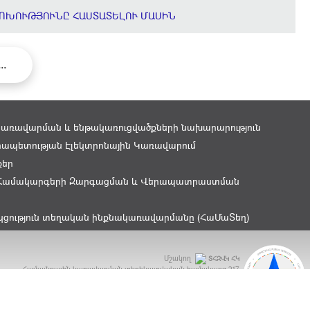
ՈԽՈՒԹՅՈՒՆԸ ՀԱՍՏԱՏԵԼՈՒ ՄԱՍԻՆ
...
կառավարման և ենթակառուցվածքների նախարարություն
ապետության Էլեկտրոնային Կառավարում
քեր
Համակարգերի Զարգացման և Վերապատրաստման
կցություն տեղական ինքնակառավարմանը (ՀաՄաՏեղ)
Մշակող
ՏՀԶՎԿ ՀԿ
Համայնքային կառավարման տեղեկատվական համակարգ
217
ԲԿԳ Մրցանակ 2015 - OGP Award 2015