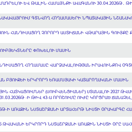
ԱԴՐԵԼՈՒ ԵՎ ԹԱԼԻՆ ՀԱՄԱՅՆՔԻ ԱՎԱԳԱՆՈՒ 30.04.2026Թ․ ԹԻ
ԲՆԱԿԱՎԱՅՐՈՒՄ ԳՏՆՎՈՂ ՀՈՂԱՄԱՍԵՐԻ ՆՊԱՏԱԿԱՅԻՆ ՆՇԱՆԱ
ՈՒՆ ՀԱՆԴԻՍԱՑՈՂ ՉՈՐՈՐԴ ԱՍՏԻՃԱՆԻ ՎԹԱՐԱՅԻՆ ԳՈՒՅՔԸ 
ՈՒԲՅԵԿՏՆԵՐԸ ՓՈԽԵԼՈՒ ՄԱՍԻՆ
ՆԴԻՍԱՑՈՂ ՀՈՂԱՄԱՍԸ ՎԱՐՁԱԿԱԼՈՒԹՅԱՆ ԻՐԱՎՈՒՆՔՈՎ ՕԳՏ
ԿԱՆ ԲՅՈՒՋԵԻ ԵՐԿՐՈՐԴ ԵՌԱՄՍՅԱԿԻ ԿԱՏԱՐՈՂԱԿԱՆԻ ՄԱՍԻՆ
ՅԻՆ ՀԱՏԿԱՑՈՒՄՆԵՐ (ՍՈՒԲՎԵՆՑԻԱՆԵՐ) ՍՏԱՆԱԼՈՒ 2027 ԹՎԱ
1.03.2026Թ -Ի ԹԻՎ 43-Ա ՈՐՈՇՈՒՄԸ ՈՒԺԸ ԿՈՐՑՐԱԾ ՃԱՆԱՉԵ
6Թ-Ի ԱՌԱՋԻՆ ՆՍՏԱՇՐՋԱՆԻ ԱՐՏԱՀԵՐԹ ՆԻՍՏԻ ՕՐԱԿԱՐԳԸ Հ
6 ԹՎԱԿԱՆԻ ԵՐԿՐՈՐԴ ՆՍՏԱՇՐՋԱՆԻ ԱՌԱՋԻՆ ՆԻՍՏԻ ՕՐԸ ՍԱ