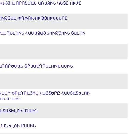
Վ 63-Ա ՈՐՈՇՄԱՆ ԱՌԱՋԻՆ ԿԵՏԸ ՈՒԺԸ
ԿՈՒԹՅԱՆ ՓՈՓՈԽՈՒԹՅՈՒՆՆԵՐԸ
ՔԱՆԴԵԼՈՒՆ ՀԱՄԱՁԱՅՆՈՒԹՅՈՒՆ ՏԱԼՈՒ
ԱԳՈՐԾՄԱՆ ՏՐԱՄԱԴՐԵԼՈՒ ՄԱՍԻՆ
ԿԱՆԻ ԾՐԱԳՐԱՅԻՆ ՀԱՅՏԵՐԸ ՀԱՍՏԱՏԵԼՈՒ
ԼՈՒ ՄԱՍԻՆ
ԱՍՏԱՏԵԼՈՒ ՄԱՍԻՆ
ՀՄԱՆԵԼՈՒ ՄԱՍԻՆ