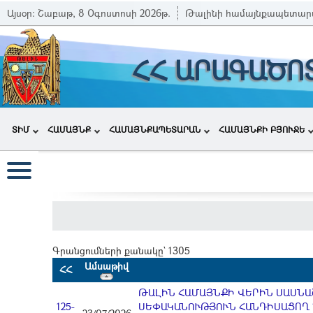
Այսօր:
Շաբաթ, 8 Օգոստոսի 2026թ.
Թալինի համայնքապետար
ՀՀ ԱՐԱԳԱԾՈ
ՏԻՄ
ՀԱՄԱՅՆՔ
ՀԱՄԱՅՆՔԱՊԵՏԱՐԱՆ
ՀԱՄԱՅՆՔԻ ԲՅՈՒՋԵ
Գրանցումների քանակը` 1305
Ամսաթիվ
ՀՀ
ԹԱԼԻՆ ՀԱՄԱՅՆՔԻ ՎԵՐԻՆ ՍԱՍՆԱՇ
125-
ՍԵՓԱԿԱՆՈՒԹՅՈՒՆ ՀԱՆԴԻՍԱՑՈՂ 1