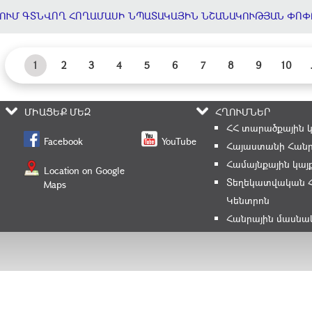
ՈՒՄ ԳՏՆՎՈՂ ՀՈՂԱՄԱՍԻ ՆՊԱՏԱԿԱՅԻՆ ՆՇԱՆԱԿՈՒԹՅԱՆ ՓՈՓ
1
2
3
4
5
6
7
8
9
10
ՄԻԱՑԵՔ ՄԵԶ
ՀՂՈՒՄՆԵՐ
ՀՀ տարածքային 
Facebook
YouTube
Հայաստանի Հանր
Համայնքային կայ
Location on Google
Տեղեկատվական 
Maps
Կենտրոն
Հանրային մասնա