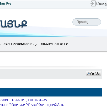
Մուտք
ՄԱՅՆՔ
ԶԲՈՍԱՇՐՋՈՒԹՅՈՒՆ
ՄԱՆԿԱՊԱՐՏԵԶՆԵՐ
ՍՑԵՈՒՄ ԳՏՆՎՈՂ, ՀԱՄԱՅՆՔԻ
 ՇԻՆՈՒԹՅՈՒՆՆԵՐԸ ՎԱՐՁԱԿԱԼՈՒԹՅԱՆ