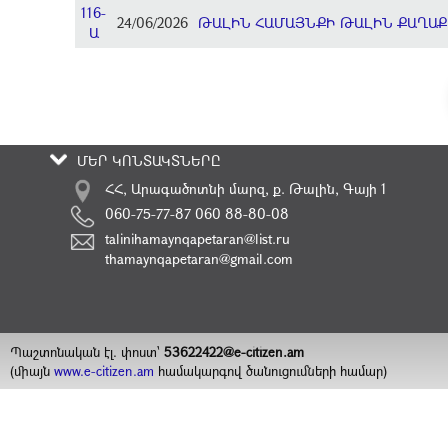
116-
24/06/2026
ԹԱԼԻՆ ՀԱՄԱՅՆՔԻ ԹԱԼԻՆ ՔԱՂԱՔ
Ա
ՄԵՐ ԿՈՆՏԱԿՏՆԵՐԸ
ՀՀ, Արագածոտնի մարզ, ք. Թալին, Գայի 1
060-75-77-87 060 88-80-08
talinihamaynqapetaran@list.ru
thamaynqapetaran@gmail.com
Պաշտոնական էլ. փոստ`
53622422@e-citizen.am
(միայն
www.e-citizen.am
համակարգով ծանուցումների համար)
2008 -
2026
Հեղինակային իրավունքները պաշտպանված են
©
ԹԱԼԻՆԻ ՀԱՄԱՅՆՔԱՊԵՏԱՐԱՆ