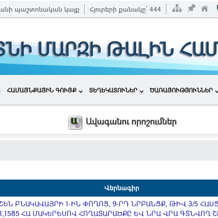
անի պաշտոնական կայք
Հյուրերի քանակը՝
444
ՏՆԻ ՄԱՐԶԻ ԹԱԼԻՆ ՀԱ
ՀԱՄԱՅՆՔԱՅԻՆ ԳՈՒՅՔ
ՏԵՂԵԿԱՏՈՒՆԵՐ
ԾԱՌԱՅՈՒԹՅՈՒՆՆԵՐ
Ավագանու որոշումներ
Վերնագիր
ԵՆ ԲՆԱԿԱՎԱՅՐԻ 1-ԻՆ ՓՈՂՈՑ, 9-ՐԴ ՆՐԲԱՆՑՔ, ԹԻՎ 3/5 ՀԱ
,1585 ՀԱ ՄԱԿԵՐԵՍՈՎ ՀՈՂԱՏԱՐԱԾՔԸ ԵՎ ՆՐԱ ՎՐԱ ԳՏՆՎՈՂ