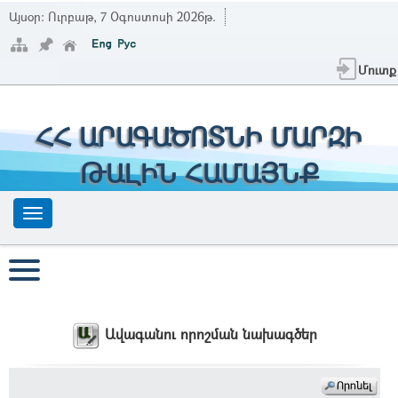
Այսօր:
Ուրբաթ, 7 Օգոստոսի 2026թ.
Մուտք
ՀՀ ԱՐԱԳԱԾՈՏՆԻ ՄԱՐԶԻ
ԹԱԼԻՆ ՀԱՄԱՅՆՔ
Ավագանու որոշման նախագծեր