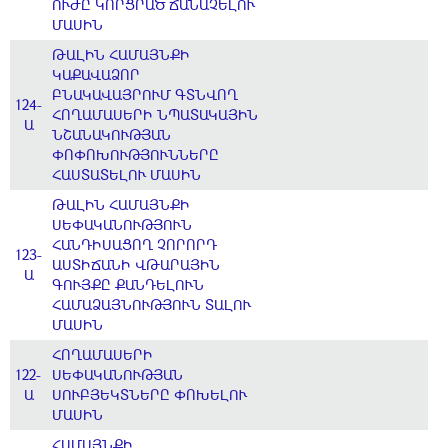
ՈՒԺԸ ԿՈՐՑՐԱԾ ՃԱՆԱՉԵԼՈՒ
ՄԱՍԻՆ
ԹԱԼԻՆ ՀԱՄԱՅՆՔԻ
ԿԱՔԱՎԱՁՈՐ
ԲՆԱԿԱՎԱՅՐՈՒՄ ԳՏՆՎՈՂ
124-
ՀՈՂԱՄԱՍԵՐԻ ՆՊԱՏԱԿԱՅԻՆ
Ա
ՆՇԱՆԱԿՈՒԹՅԱՆ
ՓՈՓՈԽՈՒԹՅՈՒՆՆԵՐԸ
ՀԱՍՏԱՏԵԼՈՒ ՄԱՍԻՆ
ԹԱԼԻՆ ՀԱՄԱՅՆՔԻ
ՍԵՓԱԿԱՆՈՒԹՅՈՒՆ
ՀԱՆԴԻՍԱՑՈՂ ՉՈՐՈՐԴ
123-
ԱՍՏԻՃԱՆԻ ՎԹԱՐԱՅԻՆ
Ա
ԳՈՒՅՔԸ ՔԱՆԴԵԼՈՒՆ
ՀԱՄԱՁԱՅՆՈՒԹՅՈՒՆ ՏԱԼՈՒ
ՄԱՍԻՆ
ՀՈՂԱՄԱՍԵՐԻ
122-
ՍԵՓԱԿԱՆՈՒԹՅԱՆ
Ա
ՍՈՒԲՅԵԿՏՆԵՐԸ ՓՈԽԵԼՈՒ
ՄԱՍԻՆ
ՀԱՄԱՅՆՔԻ