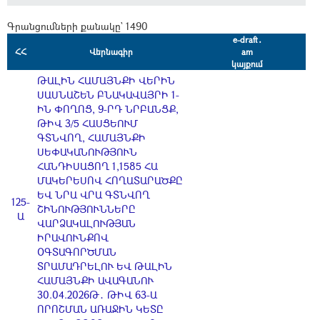
Գրանցումների քանակը` 1490
e-draft․
ՀՀ
Վերնագիր
am
կայքում
ԹԱԼԻՆ ՀԱՄԱՅՆՔԻ ՎԵՐԻՆ
ՍԱՍՆԱՇԵՆ ԲՆԱԿԱՎԱՅՐԻ 1-
ԻՆ ՓՈՂՈՑ, 9-ՐԴ ՆՐԲԱՆՑՔ,
ԹԻՎ 3/5 ՀԱՍՑԵՈՒՄ
ԳՏՆՎՈՂ, ՀԱՄԱՅՆՔԻ
ՍԵՓԱԿԱՆՈՒԹՅՈՒՆ
ՀԱՆԴԻՍԱՑՈՂ 1,1585 ՀԱ
ՄԱԿԵՐԵՍՈՎ ՀՈՂԱՏԱՐԱԾՔԸ
ԵՎ ՆՐԱ ՎՐԱ ԳՏՆՎՈՂ
125-
ՇԻՆՈՒԹՅՈՒՆՆԵՐԸ
Ա
ՎԱՐՁԱԿԱԼՈՒԹՅԱՆ
ԻՐԱՎՈՒՆՔՈՎ
ՕԳՏԱԳՈՐԾՄԱՆ
ՏՐԱՄԱԴՐԵԼՈՒ ԵՎ ԹԱԼԻՆ
ՀԱՄԱՅՆՔԻ ԱՎԱԳԱՆՈՒ
30.04.2026Թ․ ԹԻՎ 63-Ա
ՈՐՈՇՄԱՆ ԱՌԱՋԻՆ ԿԵՏԸ