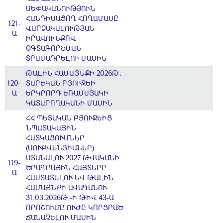
ՍԵՓԱԿԱՆՈՒԹՅՈՒՆ
ՀԱՆԴԻՍԱՑՈՂ ՀՈՂԱՄԱՍԸ
121-
ՎԱՐՁԱԿԱԼՈՒԹՅԱՆ
Ա
ԻՐԱՎՈՒՆՔՈՎ
ՕԳՏԱԳՈՐԾՄԱՆ
ՏՐԱՄԱԴՐԵԼՈՒ ՄԱՍԻՆ
ԹԱԼԻՆ ՀԱՄԱՅՆՔԻ 2026Թ․
120-
ՏԱՐԵԿԱՆ ԲՅՈՒՋԵԻ
Ա
ԵՐԿՐՈՐԴ ԵՌԱՄՍՅԱԿԻ
ԿԱՏԱՐՈՂԱԿԱՆԻ ՄԱՍԻՆ
ՀՀ ՊԵՏԱԿԱՆ ԲՅՈՒՋԵԻՑ
ՆՊԱՏԱԿԱՅԻՆ
ՀԱՏԿԱՑՈՒՄՆԵՐ
(ՍՈՒԲՎԵՆՑԻԱՆԵՐ)
ՍՏԱՆԱԼՈՒ 2027 ԹՎԱԿԱՆԻ
119-
ԾՐԱԳՐԱՅԻՆ ՀԱՅՏԵՐԸ
Ա
ՀԱՍՏԱՏԵԼՈՒ ԵՎ ԹԱԼԻՆ
ՀԱՄԱՅՆՔԻ ԱՎԱԳԱՆՈՒ
31.03.2026Թ -Ի ԹԻՎ 43-Ա
ՈՐՈՇՈՒՄԸ ՈՒԺԸ ԿՈՐՑՐԱԾ
ՃԱՆԱՉԵԼՈՒ ՄԱՍԻՆ