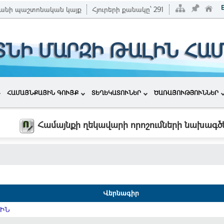
անի պաշտոնական կայք
Հյուրերի քանակը՝
291
ՏՆԻ ՄԱՐԶԻ ԹԱԼԻՆ ՀԱ
ՀԱՄԱՅՆՔԱՅԻՆ ԳՈՒՅՔ
ՏԵՂԵԿԱՏՈՒՆԵՐ
ԾԱՌԱՅՈՒԹՅՈՒՆՆԵՐ
Համայնքի ղեկավարի որոշումների նախագծ
Վերնագիր
ՍԻՆ