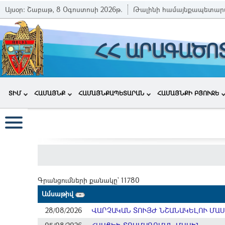
Այսօր:
Շաբաթ, 8 Օգոստոսի 2026թ.
Թալինի համայնքապետար
ՀՀ ԱՐԱԳԱԾՈ
ՏԻՄ
ՀԱՄԱՅՆՔ
ՀԱՄԱՅՆՔԱՊԵՏԱՐԱՆ
ՀԱՄԱՅՆՔԻ ԲՅՈՒՋԵ
Գրանցումների քանակը` 11780
Ամսաթիվ
28/08/2026
ՎԱՐՉԱԿԱՆ ՏՈՒՅԺ ՆՇԱՆԱԿԵԼՈՒ ՄԱ