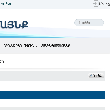
Մուտք
ՄԱՅՆՔ
ԶԲՈՍԱՇՐՋՈՒԹՅՈՒՆ
ՄԱՆԿԱՊԱՐՏԵԶՆԵՐ
եր