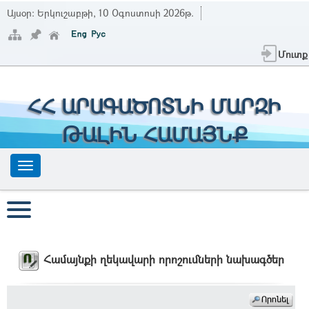
Այսօր:
Երկուշաբթի, 10 Օգոստոսի 2026թ.
Մուտք
ՀՀ ԱՐԱԳԱԾՈՏՆԻ ՄԱՐԶԻ
ԹԱԼԻՆ ՀԱՄԱՅՆՔ
Համայնքի ղեկավարի որոշումների նախագծեր