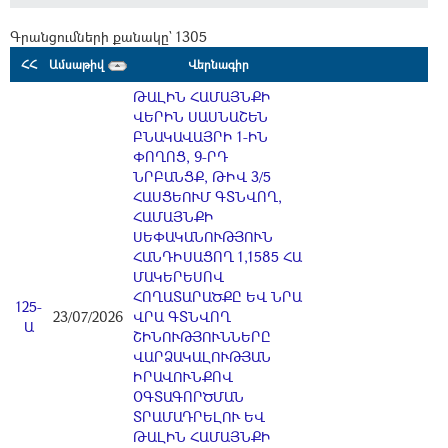
Գրանցումների քանակը` 1305
ՀՀ
Ամսաթիվ
Վերնագիր
ԹԱԼԻՆ ՀԱՄԱՅՆՔԻ
ՎԵՐԻՆ ՍԱՍՆԱՇԵՆ
ԲՆԱԿԱՎԱՅՐԻ 1-ԻՆ
ՓՈՂՈՑ, 9-ՐԴ
ՆՐԲԱՆՑՔ, ԹԻՎ 3/5
ՀԱՍՑԵՈՒՄ ԳՏՆՎՈՂ,
ՀԱՄԱՅՆՔԻ
ՍԵՓԱԿԱՆՈՒԹՅՈՒՆ
ՀԱՆԴԻՍԱՑՈՂ 1,1585 ՀԱ
ՄԱԿԵՐԵՍՈՎ
ՀՈՂԱՏԱՐԱԾՔԸ ԵՎ ՆՐԱ
125-
23/07/2026
ՎՐԱ ԳՏՆՎՈՂ
Ա
ՇԻՆՈՒԹՅՈՒՆՆԵՐԸ
ՎԱՐՁԱԿԱԼՈՒԹՅԱՆ
ԻՐԱՎՈՒՆՔՈՎ
ՕԳՏԱԳՈՐԾՄԱՆ
ՏՐԱՄԱԴՐԵԼՈՒ ԵՎ
ԹԱԼԻՆ ՀԱՄԱՅՆՔԻ