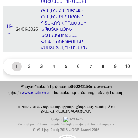
ՍԱՀՄԱՆԵԼՈՒ ՄԱՍԻՆ
ԹԱԼԻՆ ՀԱՄԱՅՆՔԻ
ԹԱԼԻՆ ՔԱՂԱՔՈՒՄ
ԳՏՆՎՈՂ ՀՈՂԱՄԱՍԻ
116-
24/06/2026
ՆՊԱՏԱԿԱՅԻՆ
Ա
ՆՇԱՆԱԿՈՒԹՅԱՆ
ՓՈՓՈԽՈՒԹՅՈՒՆԸ
ՀԱՍՏԱՏԵԼՈՒ ՄԱՍԻՆ
1
2
3
4
5
6
7
8
9
10
Պաշտոնական էլ. փոստ`
53622422@e-citizen.am
(միայն
www.e-citizen.am
համակարգով ծանուցումների համար)
2008 -
2026
Հեղինակային իրավունքները պաշտպանված են
©
ԹԱԼԻՆԻ ՀԱՄԱՅՆՔԱՊԵՏԱՐԱՆ
Մշակող
ՏՀԶՎԿ ՀԿ
Համայնքային կառավարման տեղեկատվական համակարգ
217
ԲԿԳ Մրցանակ 2015 - OGP Award 2015