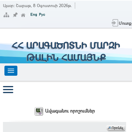
Այսօր:
Շաբաթ, 8 Օգոստոսի 2026թ.
Մուտք
ՀՀ ԱՐԱԳԱԾՈՏՆԻ ՄԱՐԶԻ
ԹԱԼԻՆ ՀԱՄԱՅՆՔ
Ավագանու որոշումներ