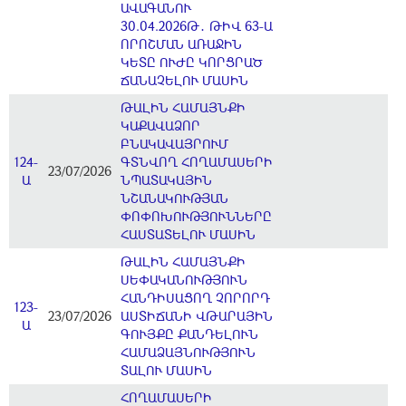
ԱՎԱԳԱՆՈՒ
30.04.2026Թ․ ԹԻՎ 63-Ա
ՈՐՈՇՄԱՆ ԱՌԱՋԻՆ
ԿԵՏԸ ՈՒԺԸ ԿՈՐՑՐԱԾ
ՃԱՆԱՉԵԼՈՒ ՄԱՍԻՆ
ԹԱԼԻՆ ՀԱՄԱՅՆՔԻ
ԿԱՔԱՎԱՁՈՐ
ԲՆԱԿԱՎԱՅՐՈՒՄ
124-
ԳՏՆՎՈՂ ՀՈՂԱՄԱՍԵՐԻ
23/07/2026
Ա
ՆՊԱՏԱԿԱՅԻՆ
ՆՇԱՆԱԿՈՒԹՅԱՆ
ՓՈՓՈԽՈՒԹՅՈՒՆՆԵՐԸ
ՀԱՍՏԱՏԵԼՈՒ ՄԱՍԻՆ
ԹԱԼԻՆ ՀԱՄԱՅՆՔԻ
ՍԵՓԱԿԱՆՈՒԹՅՈՒՆ
ՀԱՆԴԻՍԱՑՈՂ ՉՈՐՈՐԴ
123-
23/07/2026
ԱՍՏԻՃԱՆԻ ՎԹԱՐԱՅԻՆ
Ա
ԳՈՒՅՔԸ ՔԱՆԴԵԼՈՒՆ
ՀԱՄԱՁԱՅՆՈՒԹՅՈՒՆ
ՏԱԼՈՒ ՄԱՍԻՆ
ՀՈՂԱՄԱՍԵՐԻ