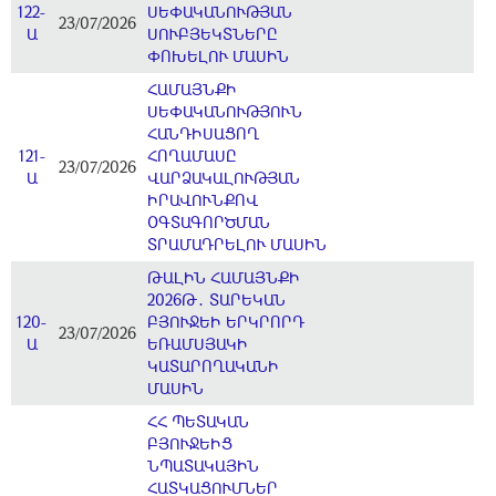
122-
ՍԵՓԱԿԱՆՈՒԹՅԱՆ
23/07/2026
Ա
ՍՈՒԲՅԵԿՏՆԵՐԸ
ՓՈԽԵԼՈՒ ՄԱՍԻՆ
ՀԱՄԱՅՆՔԻ
ՍԵՓԱԿԱՆՈՒԹՅՈՒՆ
ՀԱՆԴԻՍԱՑՈՂ
121-
ՀՈՂԱՄԱՍԸ
23/07/2026
Ա
ՎԱՐՁԱԿԱԼՈՒԹՅԱՆ
ԻՐԱՎՈՒՆՔՈՎ
ՕԳՏԱԳՈՐԾՄԱՆ
ՏՐԱՄԱԴՐԵԼՈՒ ՄԱՍԻՆ
ԹԱԼԻՆ ՀԱՄԱՅՆՔԻ
2026Թ․ ՏԱՐԵԿԱՆ
120-
ԲՅՈՒՋԵԻ ԵՐԿՐՈՐԴ
23/07/2026
Ա
ԵՌԱՄՍՅԱԿԻ
ԿԱՏԱՐՈՂԱԿԱՆԻ
ՄԱՍԻՆ
ՀՀ ՊԵՏԱԿԱՆ
ԲՅՈՒՋԵԻՑ
ՆՊԱՏԱԿԱՅԻՆ
ՀԱՏԿԱՑՈՒՄՆԵՐ