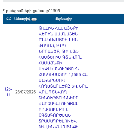
Գրանցումների քանակը` 1305
ՀՀ
Ամսաթիվ
Վերնագիր
ԹԱԼԻՆ ՀԱՄԱՅՆՔԻ
ՎԵՐԻՆ ՍԱՍՆԱՇԵՆ
ԲՆԱԿԱՎԱՅՐԻ 1-ԻՆ
ՓՈՂՈՑ, 9-ՐԴ
ՆՐԲԱՆՑՔ, ԹԻՎ 3/5
ՀԱՍՑԵՈՒՄ ԳՏՆՎՈՂ,
ՀԱՄԱՅՆՔԻ
ՍԵՓԱԿԱՆՈՒԹՅՈՒՆ
ՀԱՆԴԻՍԱՑՈՂ 1,1585 ՀԱ
ՄԱԿԵՐԵՍՈՎ
ՀՈՂԱՏԱՐԱԾՔԸ ԵՎ ՆՐԱ
125-
23/07/2026
ՎՐԱ ԳՏՆՎՈՂ
Ա
ՇԻՆՈՒԹՅՈՒՆՆԵՐԸ
ՎԱՐՁԱԿԱԼՈՒԹՅԱՆ
ԻՐԱՎՈՒՆՔՈՎ
ՕԳՏԱԳՈՐԾՄԱՆ
ՏՐԱՄԱԴՐԵԼՈՒ ԵՎ
ԹԱԼԻՆ ՀԱՄԱՅՆՔԻ