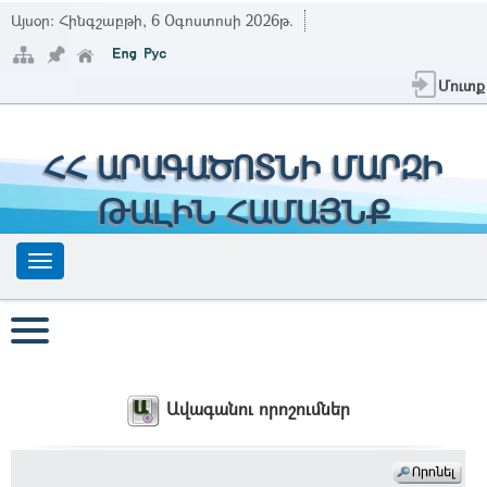
Այսօր:
Հինգշաբթի, 6 Օգոստոսի 2026թ.
Մուտք
ՀՀ ԱՐԱԳԱԾՈՏՆԻ ՄԱՐԶԻ
ԹԱԼԻՆ ՀԱՄԱՅՆՔ
Ավագանու որոշումներ