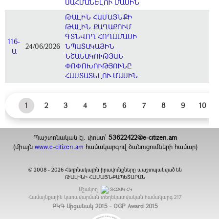
ՍԱՀՄԱՆԵԼՈՒ ՄԱՍԻՆ
ԹԱԼԻՆ ՀԱՄԱՅՆՔԻ
ԹԱԼԻՆ ՔԱՂԱՔՈՒՄ
ԳՏՆՎՈՂ ՀՈՂԱՄԱՍԻ
116-
24/06/2026
ՆՊԱՏԱԿԱՅԻՆ
Ա
ՆՇԱՆԱԿՈՒԹՅԱՆ
ՓՈՓՈԽՈՒԹՅՈՒՆԸ
ՀԱՍՏԱՏԵԼՈՒ ՄԱՍԻՆ
1
2
3
4
5
6
7
8
9
10
Պաշտոնական էլ. փոստ`
53622422@e-citizen.am
(միայն
www.e-citizen.am
համակարգով ծանուցումների համար)
2008 -
2026
Հեղինակային իրավունքները պաշտպանված են
©
ԹԱԼԻՆԻ ՀԱՄԱՅՆՔԱՊԵՏԱՐԱՆ
Մշակող
ՏՀԶՎԿ ՀԿ
Համայնքային կառավարման տեղեկատվական համակարգ
217
ԲԿԳ Մրցանակ 2015 - OGP Award 2015