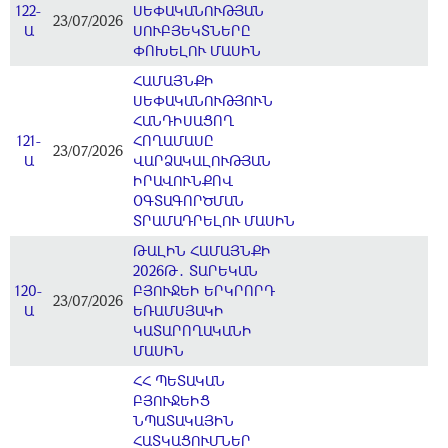
122-
ՍԵՓԱԿԱՆՈՒԹՅԱՆ
23/07/2026
Ա
ՍՈՒԲՅԵԿՏՆԵՐԸ
ՓՈԽԵԼՈՒ ՄԱՍԻՆ
ՀԱՄԱՅՆՔԻ
ՍԵՓԱԿԱՆՈՒԹՅՈՒՆ
ՀԱՆԴԻՍԱՑՈՂ
121-
ՀՈՂԱՄԱՍԸ
23/07/2026
Ա
ՎԱՐՁԱԿԱԼՈՒԹՅԱՆ
ԻՐԱՎՈՒՆՔՈՎ
ՕԳՏԱԳՈՐԾՄԱՆ
ՏՐԱՄԱԴՐԵԼՈՒ ՄԱՍԻՆ
ԹԱԼԻՆ ՀԱՄԱՅՆՔԻ
2026Թ․ ՏԱՐԵԿԱՆ
120-
ԲՅՈՒՋԵԻ ԵՐԿՐՈՐԴ
23/07/2026
Ա
ԵՌԱՄՍՅԱԿԻ
ԿԱՏԱՐՈՂԱԿԱՆԻ
ՄԱՍԻՆ
ՀՀ ՊԵՏԱԿԱՆ
ԲՅՈՒՋԵԻՑ
ՆՊԱՏԱԿԱՅԻՆ
ՀԱՏԿԱՑՈՒՄՆԵՐ