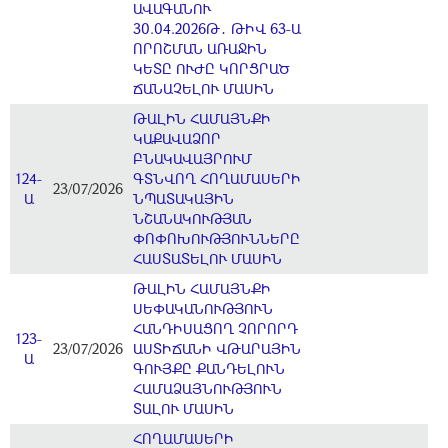
ԱՎԱԳԱՆՈՒ
30.04.2026Թ․ ԹԻՎ 63-Ա
ՈՐՈՇՄԱՆ ԱՌԱՋԻՆ
ԿԵՏԸ ՈՒԺԸ ԿՈՐՑՐԱԾ
ՃԱՆԱՉԵԼՈՒ ՄԱՍԻՆ
ԹԱԼԻՆ ՀԱՄԱՅՆՔԻ
ԿԱՔԱՎԱՁՈՐ
ԲՆԱԿԱՎԱՅՐՈՒՄ
124-
ԳՏՆՎՈՂ ՀՈՂԱՄԱՍԵՐԻ
23/07/2026
Ա
ՆՊԱՏԱԿԱՅԻՆ
ՆՇԱՆԱԿՈՒԹՅԱՆ
ՓՈՓՈԽՈՒԹՅՈՒՆՆԵՐԸ
ՀԱՍՏԱՏԵԼՈՒ ՄԱՍԻՆ
ԹԱԼԻՆ ՀԱՄԱՅՆՔԻ
ՍԵՓԱԿԱՆՈՒԹՅՈՒՆ
ՀԱՆԴԻՍԱՑՈՂ ՉՈՐՈՐԴ
123-
23/07/2026
ԱՍՏԻՃԱՆԻ ՎԹԱՐԱՅԻՆ
Ա
ԳՈՒՅՔԸ ՔԱՆԴԵԼՈՒՆ
ՀԱՄԱՁԱՅՆՈՒԹՅՈՒՆ
ՏԱԼՈՒ ՄԱՍԻՆ
ՀՈՂԱՄԱՍԵՐԻ