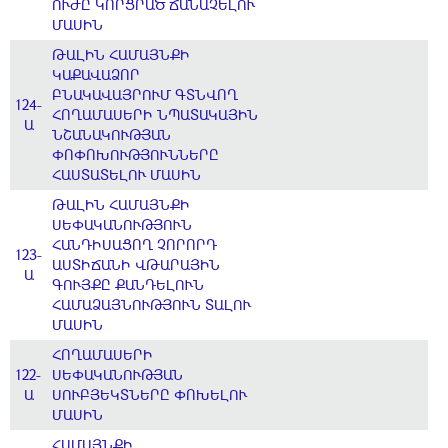
ՈՒԺԸ ԿՈՐՑՐԱԾ ՃԱՆԱՉԵԼՈՒ
ՄԱՍԻՆ
ԹԱԼԻՆ ՀԱՄԱՅՆՔԻ
ԿԱՔԱՎԱՁՈՐ
ԲՆԱԿԱՎԱՅՐՈՒՄ ԳՏՆՎՈՂ
124-
ՀՈՂԱՄԱՍԵՐԻ ՆՊԱՏԱԿԱՅԻՆ
Ա
ՆՇԱՆԱԿՈՒԹՅԱՆ
ՓՈՓՈԽՈՒԹՅՈՒՆՆԵՐԸ
ՀԱՍՏԱՏԵԼՈՒ ՄԱՍԻՆ
ԹԱԼԻՆ ՀԱՄԱՅՆՔԻ
ՍԵՓԱԿԱՆՈՒԹՅՈՒՆ
ՀԱՆԴԻՍԱՑՈՂ ՉՈՐՈՐԴ
123-
ԱՍՏԻՃԱՆԻ ՎԹԱՐԱՅԻՆ
Ա
ԳՈՒՅՔԸ ՔԱՆԴԵԼՈՒՆ
ՀԱՄԱՁԱՅՆՈՒԹՅՈՒՆ ՏԱԼՈՒ
ՄԱՍԻՆ
ՀՈՂԱՄԱՍԵՐԻ
122-
ՍԵՓԱԿԱՆՈՒԹՅԱՆ
Ա
ՍՈՒԲՅԵԿՏՆԵՐԸ ՓՈԽԵԼՈՒ
ՄԱՍԻՆ
ՀԱՄԱՅՆՔԻ