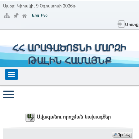
Այսօր:
Կիրակի, 9 Օգոստոսի 2026թ.
Մուտք
ՀՀ ԱՐԱԳԱԾՈՏՆԻ ՄԱՐԶԻ
ԹԱԼԻՆ ՀԱՄԱՅՆՔ
Ավագանու որոշման նախագծեր