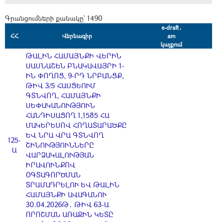
Գրանցումների քանակը` 1490
e-draft․
ՀՀ
Վերնագիր
am
կայքում
ԹԱԼԻՆ ՀԱՄԱՅՆՔԻ ՎԵՐԻՆ
ՍԱՍՆԱՇԵՆ ԲՆԱԿԱՎԱՅՐԻ 1-
ԻՆ ՓՈՂՈՑ, 9-ՐԴ ՆՐԲԱՆՑՔ,
ԹԻՎ 3/5 ՀԱՍՑԵՈՒՄ
ԳՏՆՎՈՂ, ՀԱՄԱՅՆՔԻ
ՍԵՓԱԿԱՆՈՒԹՅՈՒՆ
ՀԱՆԴԻՍԱՑՈՂ 1,1585 ՀԱ
ՄԱԿԵՐԵՍՈՎ ՀՈՂԱՏԱՐԱԾՔԸ
ԵՎ ՆՐԱ ՎՐԱ ԳՏՆՎՈՂ
125-
ՇԻՆՈՒԹՅՈՒՆՆԵՐԸ
Ա
ՎԱՐՁԱԿԱԼՈՒԹՅԱՆ
ԻՐԱՎՈՒՆՔՈՎ
ՕԳՏԱԳՈՐԾՄԱՆ
ՏՐԱՄԱԴՐԵԼՈՒ ԵՎ ԹԱԼԻՆ
ՀԱՄԱՅՆՔԻ ԱՎԱԳԱՆՈՒ
30.04.2026Թ․ ԹԻՎ 63-Ա
ՈՐՈՇՄԱՆ ԱՌԱՋԻՆ ԿԵՏԸ