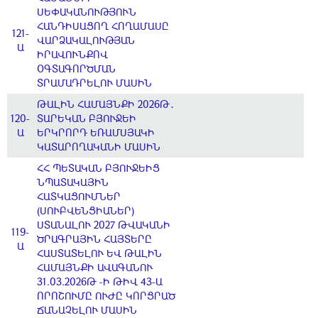
ՍԵՓԱԿԱՆՈՒԹՅՈՒՆ
ՀԱՆԴԻՍԱՑՈՂ ՀՈՂԱՄԱՍԸ
121-
ՎԱՐՁԱԿԱԼՈՒԹՅԱՆ
Ա
ԻՐԱՎՈՒՆՔՈՎ
ՕԳՏԱԳՈՐԾՄԱՆ
ՏՐԱՄԱԴՐԵԼՈՒ ՄԱՍԻՆ
ԹԱԼԻՆ ՀԱՄԱՅՆՔԻ 2026Թ․
120-
ՏԱՐԵԿԱՆ ԲՅՈՒՋԵԻ
Ա
ԵՐԿՐՈՐԴ ԵՌԱՄՍՅԱԿԻ
ԿԱՏԱՐՈՂԱԿԱՆԻ ՄԱՍԻՆ
ՀՀ ՊԵՏԱԿԱՆ ԲՅՈՒՋԵԻՑ
ՆՊԱՏԱԿԱՅԻՆ
ՀԱՏԿԱՑՈՒՄՆԵՐ
(ՍՈՒԲՎԵՆՑԻԱՆԵՐ)
ՍՏԱՆԱԼՈՒ 2027 ԹՎԱԿԱՆԻ
119-
ԾՐԱԳՐԱՅԻՆ ՀԱՅՏԵՐԸ
Ա
ՀԱՍՏԱՏԵԼՈՒ ԵՎ ԹԱԼԻՆ
ՀԱՄԱՅՆՔԻ ԱՎԱԳԱՆՈՒ
31.03.2026Թ -Ի ԹԻՎ 43-Ա
ՈՐՈՇՈՒՄԸ ՈՒԺԸ ԿՈՐՑՐԱԾ
ՃԱՆԱՉԵԼՈՒ ՄԱՍԻՆ