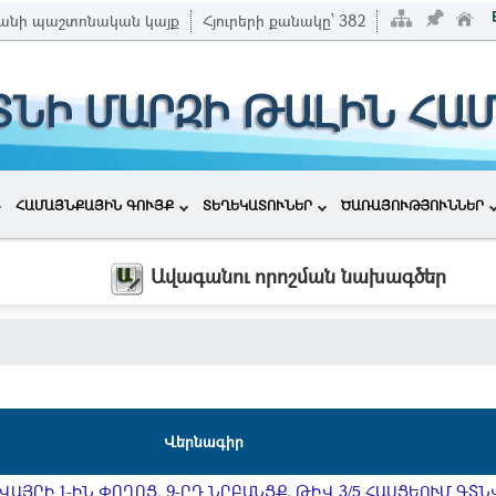
անի պաշտոնական կայք
Հյուրերի քանակը՝
382
ՏՆԻ ՄԱՐԶԻ ԹԱԼԻՆ ՀԱ
ՀԱՄԱՅՆՔԱՅԻՆ ԳՈՒՅՔ
ՏԵՂԵԿԱՏՈՒՆԵՐ
ԾԱՌԱՅՈՒԹՅՈՒՆՆԵՐ
Ավագանու որոշման նախագծեր
Վերնագիր
ԱՅՐԻ 1-ԻՆ ՓՈՂՈՑ, 9-ՐԴ ՆՐԲԱՆՑՔ, ԹԻՎ 3/5 ՀԱՍՑԵՈՒՄ ԳՏՆ