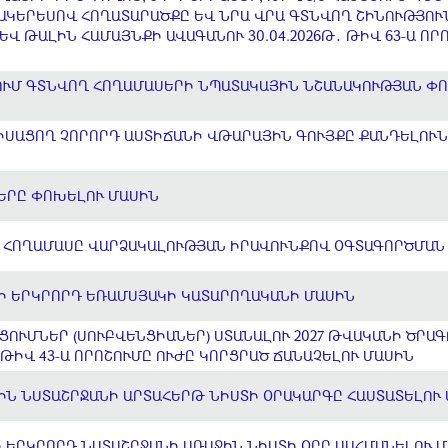
 ՄԱԿԵՐԵՍՈՎ ՀՈՂԱՏԱՐԱԾՔԸ ԵՎ ՆՐԱ ՎՐԱ ԳՏՆՎՈՂ ՇԻՆՈՒԹՅՈ
Վ ԹԱԼԻՆ ՀԱՄԱՅՆՔԻ ԱՎԱԳԱՆՈՒ 30.04.2026Թ․ ԹԻՎ 63-Ա ՈՐ
ՈՒՄ ԳՏՆՎՈՂ ՀՈՂԱՄԱՍԵՐԻ ՆՊԱՏԱԿԱՅԻՆ ՆՇԱՆԱԿՈՒԹՅԱՆ Փ
ՍԱՑՈՂ ՉՈՐՈՐԴ ԱՍՏԻՃԱՆԻ ՎԹԱՐԱՅԻՆ ԳՈՒՅՔԸ ՔԱՆԴԵԼՈՒՆ
ԵՐԸ ՓՈԽԵԼՈՒ ՄԱՍԻՆ
 ՀՈՂԱՄԱՍԸ ՎԱՐՁԱԿԱԼՈՒԹՅԱՆ ԻՐԱՎՈՒՆՔՈՎ ՕԳՏԱԳՈՐԾՄԱՆ
ԵԻ ԵՐԿՐՈՐԴ ԵՌԱՄՍՅԱԿԻ ԿԱՏԱՐՈՂԱԿԱՆԻ ՄԱՍԻՆ
ՑՈՒՄՆԵՐ (ՍՈՒԲՎԵՆՑԻԱՆԵՐ) ՍՏԱՆԱԼՈՒ 2027 ԹՎԱԿԱՆԻ ԾՐԱԳ
Ի ԹԻՎ 43-Ա ՈՐՈՇՈՒՄԸ ՈՒԺԸ ԿՈՐՑՐԱԾ ՃԱՆԱՉԵԼՈՒ ՄԱՍԻՆ
ԻՆ ՆՍՏԱՇՐՋԱՆԻ ԱՐՏԱՀԵՐԹ ՆԻՍՏԻ ՕՐԱԿԱՐԳԸ ՀԱՍՏԱՏԵԼՈՒ
 ԵՐԿՐՈՐԴ ՆՍՏԱՇՐՋԱՆԻ ԱՌԱՋԻՆ ՆԻՍՏԻ ՕՐԸ ՍԱՀՄԱՆԵԼՈՒ 