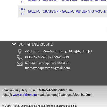
Ա
116-
ԹԱԼԻՆ ՀԱՄԱՅՆՔԻ ԹԱԼԻՆ ՔԱՂԱՔՈՒՄ ԳՏՆՎ
Ա
ՄԵՐ ԿՈՆՏԱԿՏՆԵՐԸ
ՀՀ, Արագածոտնի մարզ, ք. Թալին, Գայի 1
060-75-77-87 060 88-80-08
talinihamaynqapetaran@list.ru
thamaynqapetaran@gmail.com
Պաշտոնական էլ. փոստ`
53622422@e-citizen.am
(միայն
www.e-citizen.am
համակարգով ծանուցումների համար)
2008 -
2026
Հեղինակային իրավունքները պաշտպանված են
©