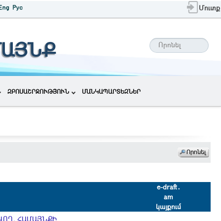
Մուտք
ՄԱՅՆՔ
ԶԲՈՍԱՇՐՋՈՒԹՅՈՒՆ
ՄԱՆԿԱՊԱՐՏԵԶՆԵՐ
e-draft․
am
կայքում
ՎՈՂ, ՀԱՄԱՅՆՔԻ