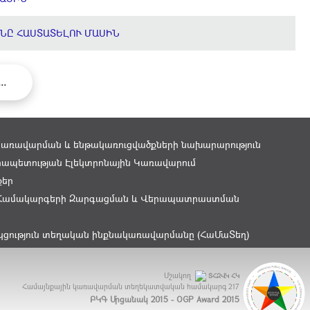
ՆԸ ՀԱՍՏԱՏԵԼՈՒ ՄԱՍԻՆ
...
կառավարման և ենթակառուցվածքների նախարարություն
ապետության Էլեկտրոնային Կառավարում
քեր
Համակարգերի Զարգացման և Վերապատրաստման
կցություն տեղական ինքնակառավարմանը (ՀաՄաՏեղ)
Մշակող
ՏՀԶՎԿ ՀԿ
Համայնքային կառավարման տեղեկատվական համակարգ
217
ԲԿԳ Մրցանակ 2015 - OGP Award 2015