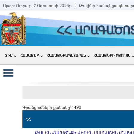
Այսօր:
Ուրբաթ, 7 Օգոստոսի 2026թ.
Թալինի համայնքապետար
ՀՀ ԱՐԱԳԱԾՈ
ՏԻՄ
ՀԱՄԱՅՆՔ
ՀԱՄԱՅՆՔԱՊԵՏԱՐԱՆ
ՀԱՄԱՅՆՔԻ ԲՅՈՒՋԵ
Գրանցումների քանակը` 1490
ՀՀ
ԹԱԼԻՆ ՀԱՄԱՅՆՔԻ ՎԵՐԻՆ ՍԱՍՆԱՇԵՆ ԲՆԱԿԱՎ