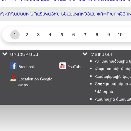
ՈՂ ՀՈՂԱՄԱՍԻ ՆՊԱՏԱԿԱՅԻՆ ՆՇԱՆԱԿՈՒԹՅԱՆ ՓՈՓՈԽՈՒԹՅՈՒ
1
2
3
4
5
6
7
8
9
10
ՄԻԱՑԵՔ ՄԵԶ
ՀՂՈՒՄՆԵՐ
ՀՀ տարածքային 
Facebook
YouTube
Հայաստանի Հանր
Համայնքային կայ
Location on Google
Տեղեկատվական 
Maps
Կենտրոն
Հանրային մասնա