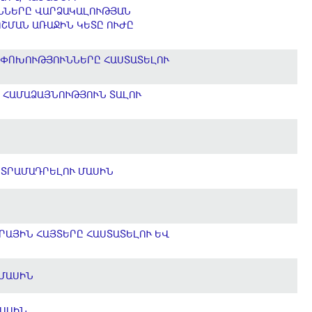
ՒՆՆԵՐԸ ՎԱՐՁԱԿԱԼՈՒԹՅԱՆ
ՈՇՄԱՆ ԱՌԱՋԻՆ ԿԵՏԸ ՈՒԺԸ
ՈՓՈԽՈՒԹՅՈՒՆՆԵՐԸ ՀԱՍՏԱՏԵԼՈՒ
 ՀԱՄԱՁԱՅՆՈՒԹՅՈՒՆ ՏԱԼՈՒ
 ՏՐԱՄԱԴՐԵԼՈՒ ՄԱՍԻՆ
ՐԱՅԻՆ ՀԱՅՏԵՐԸ ՀԱՍՏԱՏԵԼՈՒ ԵՎ
 ՄԱՍԻՆ
ՄԱՍԻՆ