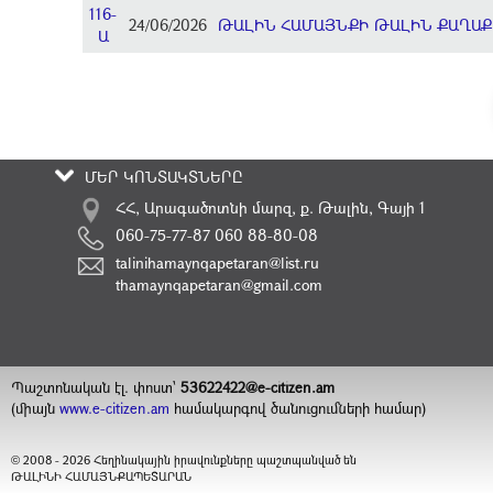
116-
24/06/2026
ԹԱԼԻՆ ՀԱՄԱՅՆՔԻ ԹԱԼԻՆ ՔԱՂԱՔ
Ա
ՄԵՐ ԿՈՆՏԱԿՏՆԵՐԸ
ՀՀ, Արագածոտնի մարզ, ք. Թալին, Գայի 1
060-75-77-87 060 88-80-08
talinihamaynqapetaran@list.ru
thamaynqapetaran@gmail.com
Պաշտոնական էլ. փոստ`
53622422@e-citizen.am
(միայն
www.e-citizen.am
համակարգով ծանուցումների համար)
2008 -
2026
Հեղինակային իրավունքները պաշտպանված են
©
ԹԱԼԻՆԻ ՀԱՄԱՅՆՔԱՊԵՏԱՐԱՆ