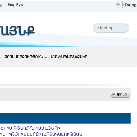
Մուտք
ՄԱՅՆՔ
ԶԲՈՍԱՇՐՋՈՒԹՅՈՒՆ
ՄԱՆԿԱՊԱՐՏԵԶՆԵՐ
ՍՑԵՈՒՄ ԳՏՆՎՈՂ, ՀԱՄԱՅՆՔԻ
 ՇԻՆՈՒԹՅՈՒՆՆԵՐԸ ՎԱՐՁԱԿԱԼՈՒԹՅԱՆ