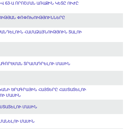
Վ 63-Ա ՈՐՈՇՄԱՆ ԱՌԱՋԻՆ ԿԵՏԸ ՈՒԺԸ
ԿՈՒԹՅԱՆ ՓՈՓՈԽՈՒԹՅՈՒՆՆԵՐԸ
ՔԱՆԴԵԼՈՒՆ ՀԱՄԱՁԱՅՆՈՒԹՅՈՒՆ ՏԱԼՈՒ
ԱԳՈՐԾՄԱՆ ՏՐԱՄԱԴՐԵԼՈՒ ՄԱՍԻՆ
ԿԱՆԻ ԾՐԱԳՐԱՅԻՆ ՀԱՅՏԵՐԸ ՀԱՍՏԱՏԵԼՈՒ
ԼՈՒ ՄԱՍԻՆ
ԱՍՏԱՏԵԼՈՒ ՄԱՍԻՆ
ՀՄԱՆԵԼՈՒ ՄԱՍԻՆ