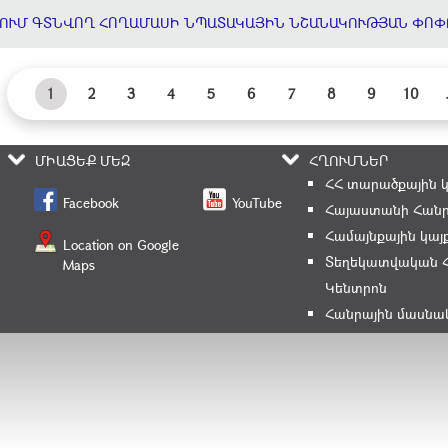
ՈՒՄ ԳՏՆՎՈՂ ՀՈՂԱՄԱՍԻ ՆՊԱՏԱԿԱՅԻՆ ՆՇԱՆԱԿՈՒԹՅԱՆ ՓՈՓ
1
2
3
4
5
6
7
8
9
10
ՄԻԱՑԵՔ ՄԵԶ
ՀՂՈՒՄՆԵՐ
ՀՀ տարածքային 
Facebook
YouTube
Հայաստանի Հանր
Համայնքային կայ
Location on Google
Տեղեկատվական 
Maps
Կենտրոն
Հանրային մասնա