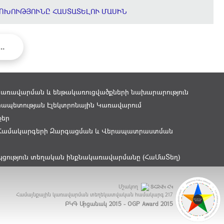
ՈԽՈՒԹՅՈՒՆԸ ՀԱՍՏԱՏԵԼՈՒ ՄԱՍԻՆ
...
կառավարման և ենթակառուցվածքների նախարարություն
ապետության Էլեկտրոնային Կառավարում
քեր
Համակարգերի Զարգացման և Վերապատրաստման
կցություն տեղական ինքնակառավարմանը (ՀաՄաՏեղ)
Մշակող
ՏՀԶՎԿ ՀԿ
Համայնքային կառավարման տեղեկատվական համակարգ
217
ԲԿԳ Մրցանակ 2015 - OGP Award 2015