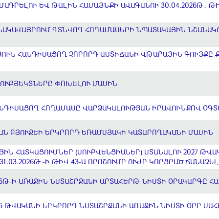
ԱԴՐԵԼՈՒ ԵՎ ԹԱԼԻՆ ՀԱՄԱՅՆՔԻ ԱՎԱԳԱՆՈՒ 30.04.2026Թ․ ԹԻ
ԲՆԱԿԱՎԱՅՐՈՒՄ ԳՏՆՎՈՂ ՀՈՂԱՄԱՍԵՐԻ ՆՊԱՏԱԿԱՅԻՆ ՆՇԱՆԱ
ՈՒՆ ՀԱՆԴԻՍԱՑՈՂ ՉՈՐՈՐԴ ԱՍՏԻՃԱՆԻ ՎԹԱՐԱՅԻՆ ԳՈՒՅՔԸ 
ՈՒԲՅԵԿՏՆԵՐԸ ՓՈԽԵԼՈՒ ՄԱՍԻՆ
ՆԴԻՍԱՑՈՂ ՀՈՂԱՄԱՍԸ ՎԱՐՁԱԿԱԼՈՒԹՅԱՆ ԻՐԱՎՈՒՆՔՈՎ ՕԳՏ
ԿԱՆ ԲՅՈՒՋԵԻ ԵՐԿՐՈՐԴ ԵՌԱՄՍՅԱԿԻ ԿԱՏԱՐՈՂԱԿԱՆԻ ՄԱՍԻՆ
ՅԻՆ ՀԱՏԿԱՑՈՒՄՆԵՐ (ՍՈՒԲՎԵՆՑԻԱՆԵՐ) ՍՏԱՆԱԼՈՒ 2027 ԹՎԱ
1.03.2026Թ -Ի ԹԻՎ 43-Ա ՈՐՈՇՈՒՄԸ ՈՒԺԸ ԿՈՐՑՐԱԾ ՃԱՆԱՉԵ
6Թ-Ի ԱՌԱՋԻՆ ՆՍՏԱՇՐՋԱՆԻ ԱՐՏԱՀԵՐԹ ՆԻՍՏԻ ՕՐԱԿԱՐԳԸ Հ
6 ԹՎԱԿԱՆԻ ԵՐԿՐՈՐԴ ՆՍՏԱՇՐՋԱՆԻ ԱՌԱՋԻՆ ՆԻՍՏԻ ՕՐԸ ՍԱ