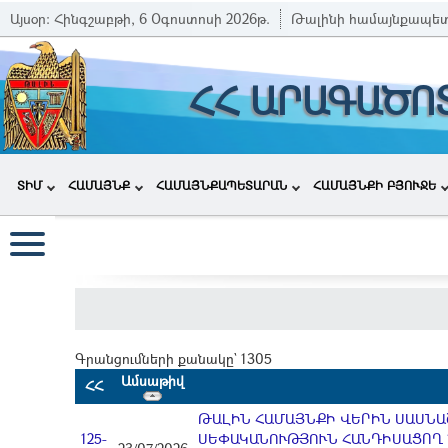
Այսօր:
Հինգշաբթի, 6 Օգոստոսի 2026թ.
Թալինի համայնքապե
ՀՀ ԱՐԱԳԱԾՈ
ՏԻՄ
ՀԱՄԱՅՆՔ
ՀԱՄԱՅՆՔԱՊԵՏԱՐԱՆ
ՀԱՄԱՅՆՔԻ ԲՅՈՒՋԵ
Գրանցումների քանակը` 1305
Ամսաթիվ
ՀՀ
ԹԱԼԻՆ ՀԱՄԱՅՆՔԻ ՎԵՐԻՆ ՍԱՍՆԱՇ
125-
ՍԵՓԱԿԱՆՈՒԹՅՈՒՆ ՀԱՆԴԻՍԱՑՈՂ 1